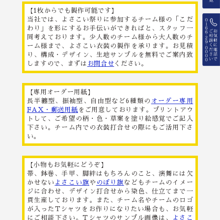
【1枚からでも製作可能です】
当社では、よさこい祭りに参加するチーム様の「こだ
わり」を形にするお手伝いができればと、スタッフ一
同考えております。少人数のチーム様から大人数のチ
ーム様まで、よさこい衣装の製作を承ります。お見積
り、構成・デザイン、生地サンプルを無料でご案内致
しますので、まずは
お問合せ
ください。
【専用オーダー用紙】
長半纏型、振袖型、自由型など6種類の
オーダー専用
FAX・郵送用紙
をご用意しております。プリントアウ
トして、ご希望の柄・色・草案を塗り絵感覚でご記入
下さい。チーム内での衣装打合せの際にもご活用下さ
い。
【小物もお気軽にどうぞ】
帯、鉢巻、手甲、脚絆はもちろんのこと、演舞には欠
かせない
よさこい旗
や
のぼり旗
などもチームのイメー
ジに合わせ、デザイン打合せから染色、仕立てまで一
貫生産しております。また、チーム名やチームのロゴ
が入ったTシャツをお作りになりたい場合も、お気軽
にご相談下さい。Tシャツのサンプル画像は、
よさこ