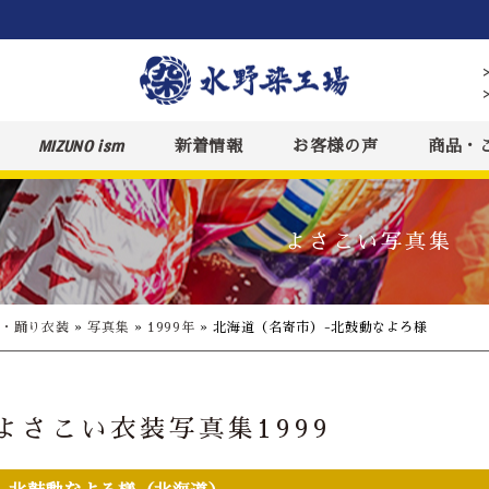
MIZUNO ism
新着情報
お客様の声
商品・
よさこい写真集
装・踊り衣装
»
写真集
»
1999年
»
北海道（名寄市）-北鼓動なよろ様
よさこい衣装写真集1999