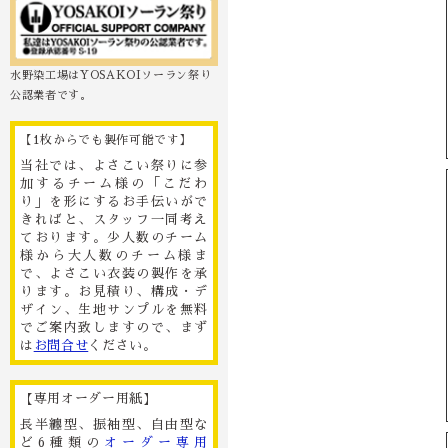
水野染工場はYOSAKOIソーラン祭り
公認業者です。
【1枚からでも製作可能です】
当社では、よさこい祭りに参
加するチーム様の「こだわ
り」を形にするお手伝いがで
きればと、スタッフ一同考え
ております。少人数のチーム
様から大人数のチーム様ま
で、よさこい衣装の製作を承
ります。お見積り、構成・デ
ザイン、生地サンプルを無料
でご案内致しますので、まず
は
お問合せ
ください。
【専用オーダー用紙】
長半纏型、振袖型、自由型な
ど6種類の
オーダー専用