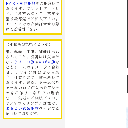
FAX・郵送用紙
をご用意して
おります。プリントアウトし
て、ご希望の柄・色・草案を
塗り絵感覚でご記入下さい。
チーム内での衣装打合せの際
にもご活用下さい。
【小物もお気軽にどうぞ】
帯、鉢巻、手甲、脚絆はもち
ろんのこと、演舞には欠かせ
ない
よさこい旗
や
のぼり旗
な
どもチームのイメージに合わ
せ、デザイン打合せから染
色、仕立てまで一貫生産して
おります。また、チーム名や
チームのロゴが入ったTシャ
ツをお作りになりたい場合
も、お気軽にご相談下さい。
Tシャツのサンプル画像は、
よさこい衣装小物
ページでご
紹介しております。