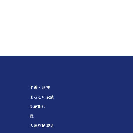
半纏・法被
よさこい衣装
帆前掛け
幟
大漁旗柄製品