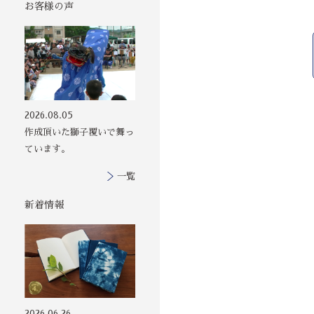
お客様の声
その他の印染商
2026.08.05
品
作成頂いた獅子覆いで舞っ
ています。
一覧
新着情報
2026.06.26