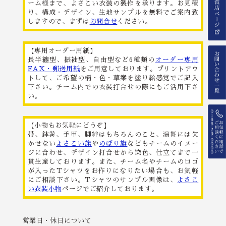
ーム様まで、よさこい衣装の製作を承ります。お見積
り、構成・デザイン、生地サンプルを無料でご案内致
しますので、まずは
お問合せ
ください。
【専用オーダー用紙】
長半纏型、振袖型、自由型など6種類の
オーダー専用
FAX・郵送用紙
をご用意しております。プリントアウ
トして、ご希望の柄・色・草案を塗り絵感覚でご記入
下さい。チーム内での衣装打合せの際にもご活用下さ
い。
【小物もお気軽にどうぞ】
帯、鉢巻、手甲、脚絆はもちろんのこと、演舞には欠
かせない
よさこい旗
や
のぼり旗
などもチームのイメー
ジに合わせ、デザイン打合せから染色、仕立てまで一
貫生産しております。また、チーム名やチームのロゴ
が入ったTシャツをお作りになりたい場合も、お気軽
にご相談下さい。Tシャツのサンプル画像は、
よさこ
い衣装小物
ページでご紹介しております。
営業日・休日について