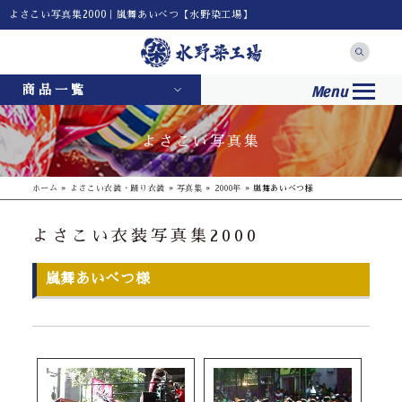
よさこい写真集2000｜嵐舞あいべつ【水野染工場】
Menu
商品一覧
よさこい写真集
ホーム
»
よさこい衣装・踊り衣装
»
写真集
»
2000年
»
嵐舞あいべつ様
よさこい衣装写真集2000
嵐舞あいべつ様