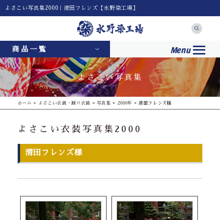
よさこい写真集2000｜清田フレンズ【水野染工場】
Menu
商品一覧
よさこい写真集
ホーム
»
よさこい衣装・踊り衣装
»
写真集
»
2000年
»
清田フレンズ様
よさこい衣装写真集2000
清田フレンズ様