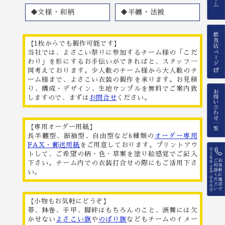
◆文様・和柄
◆半纏・法被
【1枚からでも製作可能です】
当社では、よさこい祭りに参加するチーム様の「こだ
わり」を形にするお手伝いができればと、スタッフ一
同考えております。少人数のチーム様から大人数のチ
ーム様まで、よさこい衣装の製作を承ります。お見積
り、構成・デザイン、生地サンプルを無料でご案内致
しますので、まずは
お問合せ
ください。
【専用オーダー用紙】
長半纏型、振袖型、自由型など6種類の
オーダー専用
FAX・郵送用紙
をご用意しております。プリントアウ
トして、ご希望の柄・色・草案を塗り絵感覚でご記入
下さい。チーム内での衣装打合せの際にもご活用下さ
い。
【小物もお気軽にどうぞ】
帯、鉢巻、手甲、脚絆はもちろんのこと、演舞には欠
かせない
よさこい旗
や
のぼり旗
などもチームのイメー