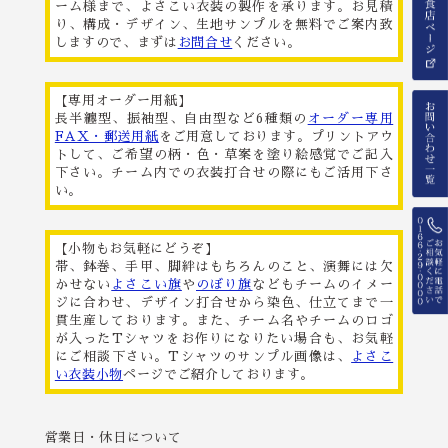
ーム様まで、よさこい衣装の製作を承ります。お見積
り、構成・デザイン、生地サンプルを無料でご案内致
しますので、まずは
お問合せ
ください。
【専用オーダー用紙】
長半纏型、振袖型、自由型など6種類の
オーダー専用
FAX・郵送用紙
をご用意しております。プリントアウ
トして、ご希望の柄・色・草案を塗り絵感覚でご記入
下さい。チーム内での衣装打合せの際にもご活用下さ
い。
【小物もお気軽にどうぞ】
帯、鉢巻、手甲、脚絆はもちろんのこと、演舞には欠
かせない
よさこい旗
や
のぼり旗
などもチームのイメー
ジに合わせ、デザイン打合せから染色、仕立てまで一
貫生産しております。また、チーム名やチームのロゴ
が入ったTシャツをお作りになりたい場合も、お気軽
にご相談下さい。Tシャツのサンプル画像は、
よさこ
い衣装小物
ページでご紹介しております。
営業日・休日について