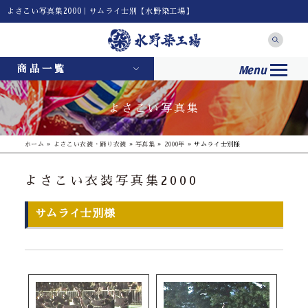
よさこい写真集2000｜サムライ士別【水野染工場】
Menu
商品一覧
よさこい写真集
ホーム
»
よさこい衣装・踊り衣装
»
写真集
»
2000年
»
サムライ士別様
よさこい衣装写真集2000
サムライ士別様