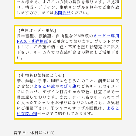
ーム様まで、よさこい衣装の製作を承ります。お見積
り、構成・デザイン、生地サンプルを無料でご案内致
しますので、まずは
お問合せ
ください。
【専用オーダー用紙】
長半纏型、振袖型、自由型など6種類の
オーダー専用
FAX・郵送用紙
をご用意しております。プリントアウ
トして、ご希望の柄・色・草案を塗り絵感覚でご記入
下さい。チーム内での衣装打合せの際にもご活用下さ
い。
【小物もお気軽にどうぞ】
帯、鉢巻、手甲、脚絆はもちろんのこと、演舞には欠
かせない
よさこい旗
や
のぼり旗
などもチームのイメー
ジに合わせ、デザイン打合せから染色、仕立てまで一
貫生産しております。また、チーム名やチームのロゴ
が入ったTシャツをお作りになりたい場合も、お気軽
にご相談下さい。Tシャツのサンプル画像は、
よさこ
い衣装小物
ページでご紹介しております。
営業日・休日について