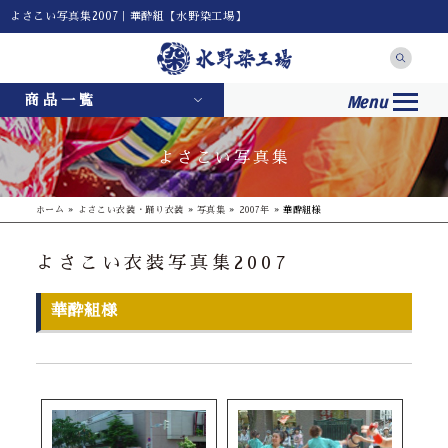
よさこい写真集2007｜華酔組【水野染工場】
Menu
商品一覧
よさこい写真集
ホーム
»
よさこい衣装・踊り衣装
»
写真集
»
2007年
»
華酔組様
よさこい衣装写真集2007
華酔組様