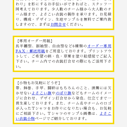
わり」を形にするお手伝いができればと、スタッフ一
同考えております。少人数のチーム様から大人数のチ
ーム様まで、よさこい衣装の製作を承ります。お見積
り、構成・デザイン、生地サンプルを無料でご案内致
しますので、まずは
お問合せ
ください。
【専用オーダー用紙】
長半纏型、振袖型、自由型など6種類の
オーダー専用
FAX・郵送用紙
をご用意しております。プリントアウ
トして、ご希望の柄・色・草案を塗り絵感覚でご記入
下さい。チーム内での衣装打合せの際にもご活用下さ
い。
【小物もお気軽にどうぞ】
帯、鉢巻、手甲、脚絆はもちろんのこと、演舞には欠
かせない
よさこい旗
や
のぼり旗
などもチームのイメー
ジに合わせ、デザイン打合せから染色、仕立てまで一
貫生産しております。また、チーム名やチームのロゴ
が入ったTシャツをお作りになりたい場合も、お気軽
にご相談下さい。Tシャツのサンプル画像は、
よさこ
い衣装小物
ページでご紹介しております。