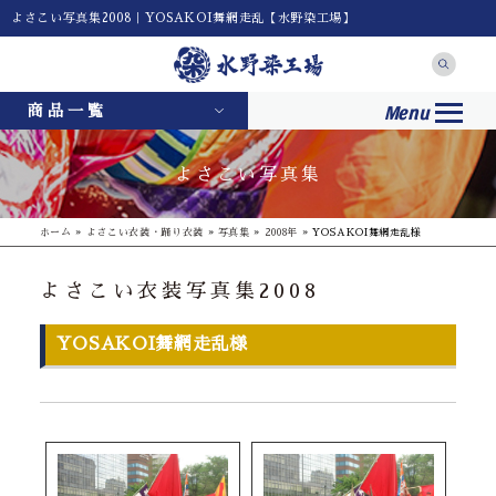
よさこい写真集2008｜YOSAKOI舞網走乱【水野染工場】
Menu
商品一覧
よさこい写真集
ホーム
»
よさこい衣装・踊り衣装
»
写真集
»
2008年
»
YOSAKOI舞網走乱様
よさこい衣装写真集2008
YOSAKOI舞網走乱様