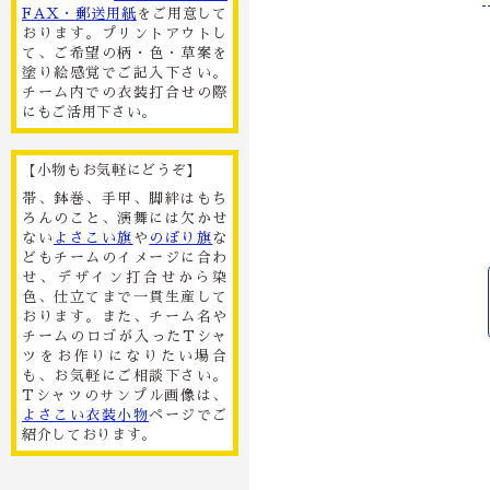
FAX・郵送用紙
をご用意して
おります。プリントアウトし
て、ご希望の柄・色・草案を
塗り絵感覚でご記入下さい。
チーム内での衣装打合せの際
にもご活用下さい。
【小物もお気軽にどうぞ】
帯、鉢巻、手甲、脚絆はもち
ろんのこと、演舞には欠かせ
ない
よさこい旗
や
のぼり旗
な
どもチームのイメージに合わ
せ、デザイン打合せから染
色、仕立てまで一貫生産して
おります。また、チーム名や
チームのロゴが入ったTシャ
ツをお作りになりたい場合
も、お気軽にご相談下さい。
Tシャツのサンプル画像は、
よさこい衣装小物
ページでご
紹介しております。