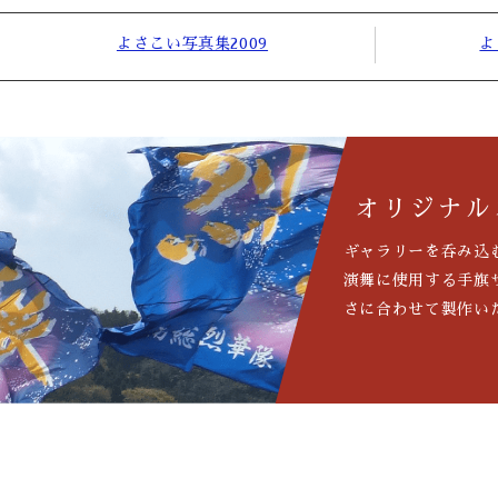
よさこい写真集2009
よ
オリジナル
ギャラリーを呑み込
演舞に使用する手旗
さに合わせて製作い