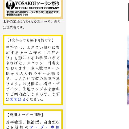
水野染工場はYOSAKOIソーラン祭り
公認業者です。
【1枚からでも製作可能です】
当社では、よさこい祭りに参
加するチーム様の「こだわ
り」を形にするお手伝いがで
きればと、スタッフ一同考え
ております。少人数のチーム
様から大人数のチーム様ま
で、よさこい衣装の製作を承
ります。お見積り、構成・デ
ザイン、生地サンプルを無料
でご案内致しますので、まず
は
お問合せ
ください。
【専用オーダー用紙】
長半纏型、振袖型、自由型な
ど6種類の
オーダー専用