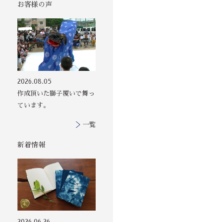
お客様の声
その他の印染商
2026.08.05
品
作成頂いた獅子覆いで舞っ
ています。
一覧
新着情報
2026.06.26