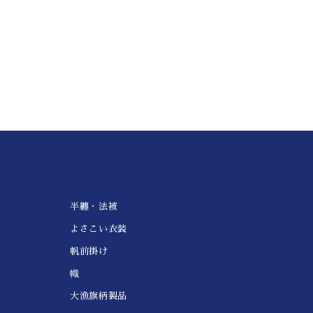
半纏・法被
よさこい衣装
帆前掛け
幟
大漁旗柄製品