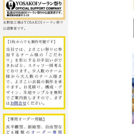
水野染工場はYOSAKOIソーラン祭り
公認業者です。
【1枚からでも製作可能です】
当社では、よさこい祭りに参
加するチーム様の「こだわ
り」を形にするお手伝いがで
きればと、スタッフ一同考え
ております。少人数のチーム
様から大人数のチーム様ま
で、よさこい衣装の製作を承
ります。お見積り、構成・デ
ザイン、生地サンプルを無料
でご案内致しますので、まず
は
お問合せ
ください。
【専用オーダー用紙】
長半纏型、振袖型、自由型な
ど6種類の
オーダー専用