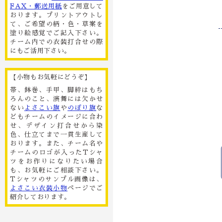
FAX・郵送用紙
をご用意して
おります。プリントアウトし
て、ご希望の柄・色・草案を
塗り絵感覚でご記入下さい。
チーム内での衣装打合せの際
にもご活用下さい。
【小物もお気軽にどうぞ】
帯、鉢巻、手甲、脚絆はもち
ろんのこと、演舞には欠かせ
ない
よさこい旗
や
のぼり旗
な
どもチームのイメージに合わ
せ、デザイン打合せから染
色、仕立てまで一貫生産して
おります。また、チーム名や
チームのロゴが入ったTシャ
ツをお作りになりたい場合
も、お気軽にご相談下さい。
Tシャツのサンプル画像は、
よさこい衣装小物
ページでご
紹介しております。