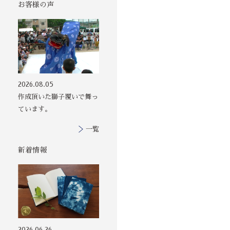
お客様の声
その他の印染商
2026.08.05
品
作成頂いた獅子覆いで舞っ
ています。
一覧
新着情報
2026.06.26