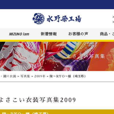
MIZUNO ism
新着情報
お客様の声
商品・
よさこい写真集
装・踊り衣装
»
写真集
»
2009年
»
陵～RYO～様（埼玉県）
よさこい衣装写真集2009