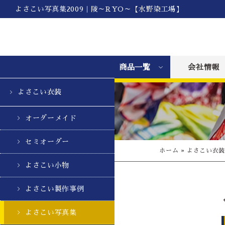
よさこい写真集2009｜陵～RYO～【水野染工場】
商品一覧
会社情報
よさこい衣装
オーダーメイド
セミオーダー
ホーム
»
よさこい衣
よさこい小物
よさこい製作事例
よさこい写真集