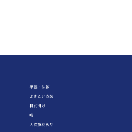
半纏・法被
よさこい衣装
帆前掛け
幟
大漁旗柄製品