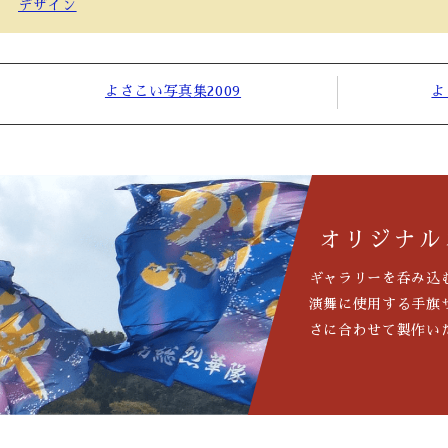
デザイン
よさこい写真集2009
よ
オリジナル
ギャラリーを呑み込
演舞に使用する手旗
さに合わせて製作い