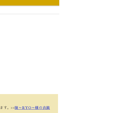
ます。>>
陵～RYO～様の衣装