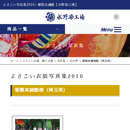
よさこい写真集2010｜朝霞真誠塾【水野染工場】
Menu
商品一覧
よさこい写真集
ホーム
»
よさこい衣装・踊り衣装
»
写真集
»
2010年
»
朝霞真誠塾様（埼玉県）
よさこい衣装写真集2010
朝霞真誠塾様（埼玉県）