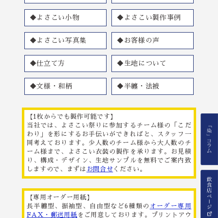
◆よさこい小物
◆よさこい製作事例
◆よさこい写真集
◆お客様の声
◆仕立て方
◆生地について
◆文様・和柄
◆半纏・法被
【1枚からでも製作可能です】
当社では、よさこい祭りに参加するチーム様の「こだ
わり」を形にするお手伝いができればと、スタッフ一
同考えております。少人数のチーム様から大人数のチ
ーム様まで、よさこい衣装の製作を承ります。お見積
り、構成・デザイン、生地サンプルを無料でご案内致
しますので、まずは
お問合せ
ください。
【専用オーダー用紙】
長半纏型、振袖型、自由型など6種類の
オーダー専用
FAX・郵送用紙
をご用意しております。プリントアウ