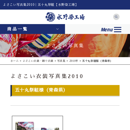
よさこい写真集2010｜五十丸祭組【水野染工場】
Menu
商品一覧
よさこい写真集
ホーム
»
よさこい衣装・踊り衣装
»
写真集
»
2010年
»
五十丸祭組様（青森県）
よさこい衣装写真集2010
五十丸祭組様（青森県）