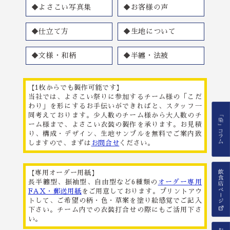
◆よさこい写真集
◆お客様の声
◆仕立て方
◆生地について
◆文様・和柄
◆半纏・法被
【1枚からでも製作可能です】
当社では、よさこい祭りに参加するチーム様の「こだ
わり」を形にするお手伝いができればと、スタッフ一
同考えております。少人数のチーム様から大人数のチ
ーム様まで、よさこい衣装の製作を承ります。お見積
り、構成・デザイン、生地サンプルを無料でご案内致
しますので、まずは
お問合せ
ください。
【専用オーダー用紙】
長半纏型、振袖型、自由型など6種類の
オーダー専用
FAX・郵送用紙
をご用意しております。プリントアウ
トして、ご希望の柄・色・草案を塗り絵感覚でご記入
下さい。チーム内での衣装打合せの際にもご活用下さ
い。