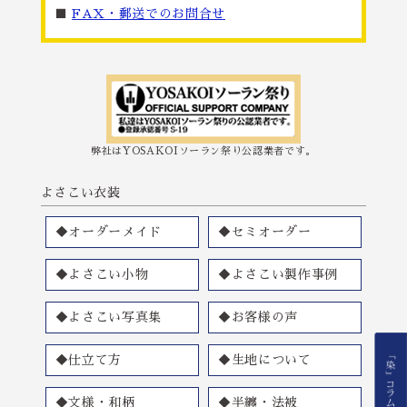
■
FAX・郵送でのお問合せ
弊社はYOSAKOIソーラン祭り公認業者です。
よさこい衣装
◆オーダーメイド
◆セミオーダー
◆よさこい小物
◆よさこい製作事例
◆よさこい写真集
◆お客様の声
◆仕立て方
◆生地について
◆文様・和柄
◆半纏・法被