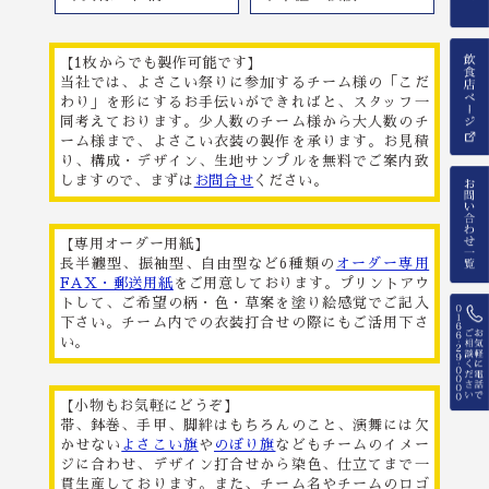
【1枚からでも製作可能です】
当社では、よさこい祭りに参加するチーム様の「こだ
わり」を形にするお手伝いができればと、スタッフ一
同考えております。少人数のチーム様から大人数のチ
ーム様まで、よさこい衣装の製作を承ります。お見積
り、構成・デザイン、生地サンプルを無料でご案内致
しますので、まずは
お問合せ
ください。
【専用オーダー用紙】
長半纏型、振袖型、自由型など6種類の
オーダー専用
FAX・郵送用紙
をご用意しております。プリントアウ
トして、ご希望の柄・色・草案を塗り絵感覚でご記入
下さい。チーム内での衣装打合せの際にもご活用下さ
い。
【小物もお気軽にどうぞ】
帯、鉢巻、手甲、脚絆はもちろんのこと、演舞には欠
かせない
よさこい旗
や
のぼり旗
などもチームのイメー
ジに合わせ、デザイン打合せから染色、仕立てまで一
貫生産しております。また、チーム名やチームのロゴ