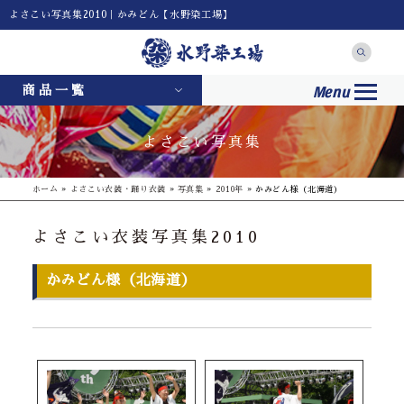
よさこい写真集2010｜かみどん【水野染工場】
Menu
商品一覧
よさこい写真集
ホーム
»
よさこい衣装・踊り衣装
»
写真集
»
2010年
»
かみどん様（北海道）
よさこい衣装写真集2010
かみどん様（北海道）