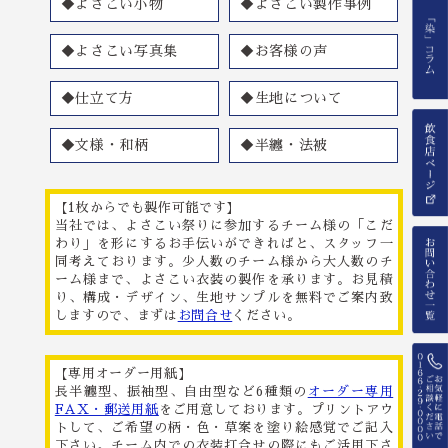
◆よさこい小物
◆よさこい製作事例
◆よさこい写真集
◆お客様の声
◆仕立て方
◆生地について
◆文様・和柄
◆半纏・法被
【1枚からでも製作可能です】
当社では、よさこい祭りに参加するチーム様の「こだ
わり」を形にするお手伝いができればと、スタッフ一
同考えております。少人数のチーム様から大人数のチ
ーム様まで、よさこい衣装の製作を承ります。お見積
り、構成・デザイン、生地サンプルを無料でご案内致
しますので、まずは
お問合せ
ください。
【専用オーダー用紙】
長半纏型、振袖型、自由型など6種類の
オーダー専用
FAX・郵送用紙
をご用意しております。プリントアウ
トして、ご希望の柄・色・草案を塗り絵感覚でご記入
下さい。チーム内での衣装打合せの際にもご活用下さ