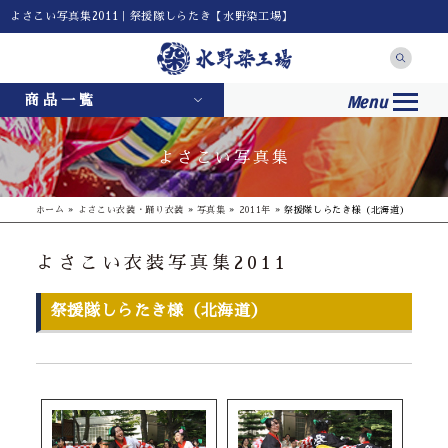
よさこい写真集2011｜祭援隊しらたき【水野染工場】
Menu
商品一覧
よさこい写真集
ホーム
»
よさこい衣装・踊り衣装
»
写真集
»
2011年
»
祭援隊しらたき様（北海道）
よさこい衣装写真集2011
祭援隊しらたき様（北海道）