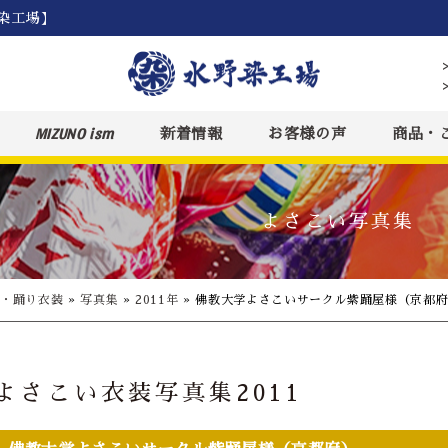
染工場】
MIZUNO ism
新着情報
お客様の声
商品・
よさこい写真集
装・踊り衣装
»
写真集
»
2011年
»
佛教大学よさこいサークル紫踊屋様（京都
よさこい衣装写真集2011