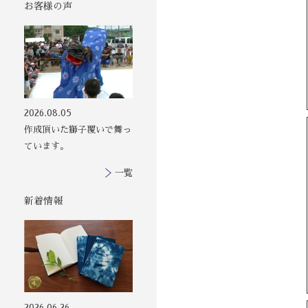
お客様の声
その他の印染商
2026.08.05
品
作成頂いた獅子覆いで舞っ
ています。
一覧
新着情報
2026.06.26