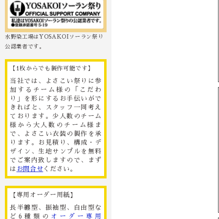
水野染工場はYOSAKOIソーラン祭り
公認業者です。
【1枚からでも製作可能です】
当社では、よさこい祭りに参
加するチーム様の「こだわ
り」を形にするお手伝いがで
きればと、スタッフ一同考え
ております。少人数のチーム
様から大人数のチーム様ま
で、よさこい衣装の製作を承
ります。お見積り、構成・デ
ザイン、生地サンプルを無料
でご案内致しますので、まず
は
お問合せ
ください。
【専用オーダー用紙】
長半纏型、振袖型、自由型な
ど6種類の
オーダー専用