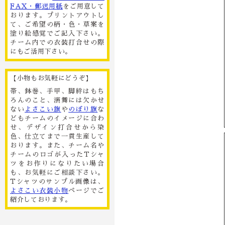
FAX・郵送用紙
をご用意して
おります。プリントアウトし
て、ご希望の柄・色・草案を
塗り絵感覚でご記入下さい。
チーム内での衣装打合せの際
にもご活用下さい。
【小物もお気軽にどうぞ】
帯、鉢巻、手甲、脚絆はもち
ろんのこと、演舞には欠かせ
ない
よさこい旗
や
のぼり旗
な
どもチームのイメージに合わ
せ、デザイン打合せから染
色、仕立てまで一貫生産して
おります。また、チーム名や
チームのロゴが入ったTシャ
ツをお作りになりたい場合
も、お気軽にご相談下さい。
Tシャツのサンプル画像は、
よさこい衣装小物
ページでご
紹介しております。