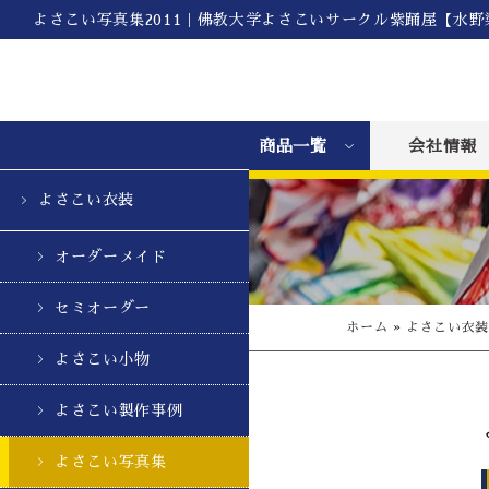
よさこい写真集2011｜佛教大学よさこいサークル紫踊屋【水野
商品一覧
会社情報
よさこい衣装
オーダーメイド
セミオーダー
ホーム
»
よさこい衣
よさこい小物
よさこい製作事例
よさこい写真集