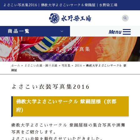
よさこい写真集2016｜佛教大学よさこいサークル紫踊屋｜水野染工場
Menu
商品一覧
よさこい写真集
ホーム
»
よさこい衣装・踊り衣装
»
写真集
»
2016
»
佛教大学よさこいサークル 紫
踊屋
よさこい衣装写真集2016
佛教大学よさこいサークル 紫踊屋様（京都
府）
佛教大学よさこいサークル 紫踊屋様の集合写真や演舞
写真をご紹介します。
よさこい衣装を製作させていただきました。