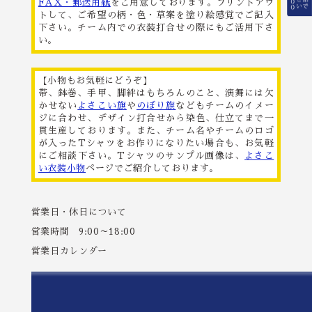
FAX・郵送用紙
をご用意しております。プリントアウ
トして、ご希望の柄・色・草案を塗り絵感覚でご記入
下さい。チーム内での衣装打合せの際にもご活用下さ
い。
【小物もお気軽にどうぞ】
帯、鉢巻、手甲、脚絆はもちろんのこと、演舞には欠
かせない
よさこい旗
や
のぼり旗
などもチームのイメー
ジに合わせ、デザイン打合せから染色、仕立てまで一
貫生産しております。また、チーム名やチームのロゴ
が入ったTシャツをお作りになりたい場合も、お気軽
にご相談下さい。Tシャツのサンプル画像は、
よさこ
い衣装小物
ページでご紹介しております。
営業日・休日について
営業時間 9:00～18:00
営業日カレンダー