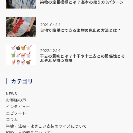
染物の定番模様とは ? 基本の絞り方8パターン
した。
丁寧且つ親切にご対応くださり、品もクオリティが高く、ま
わりよりもリーズナブルでした。
ありがとうございました。
2021.04.14
自宅で簡単にできる染物の色止め方法とは ?
★★★★★
2026.03.24
2022.12.14
和食おばんざい屋さんの暖簾を制作いただきました。
干支の意味とは？十干や十二支との関係性とそ
れぞれが持つ意味
対応も丁寧で商品もとっても満足の仕上がりです
またご依頼の際はよろしくお願い致します。
カテゴリ
★★★★★
2026.01.05
NEWS
とても親切で分かりやすい説明でとてもいいお店です。
お客様の声
インタビュー
エピソード
★★★★★
コラム
2025.11.25
半纏・法被・よさこい衣装のサイズについて
対応も素晴らしく満足のいく法被ができました。
印染、本染商品について