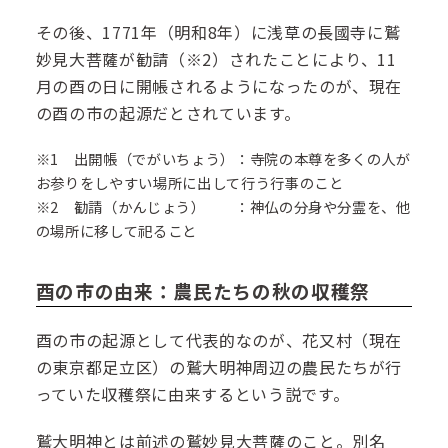
その後、1771年（明和8年）に浅草の長國寺に鷲
妙見大菩薩が勧請（※2）されたことにより、11
月の酉の日に開帳されるようになったのが、現在
の酉の市の起源だとされています。
※1 出開帳（でがいちょう）：寺院の本尊を多くの人が
お参りをしやすい場所に出して行う行事のこと
※2 勧請（かんじょう） ：神仏の分身や分霊を、他
の場所に移して祀ること
酉の市の由来：農民たちの秋の収穫祭
酉の市の起源として代表的なのが、花又村（現在
の東京都足立区）の鷲大明神周辺の農民たちが行
っていた収穫祭に由来するという説です。
鷲大明神とは前述の鷲妙見大菩薩のこと。別名