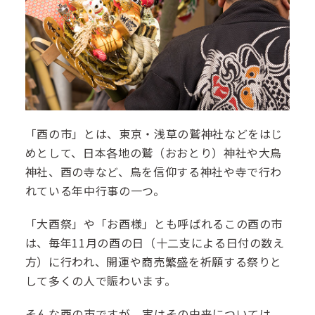
「酉の市」とは、東京・浅草の鷲神社などをはじ
めとして、日本各地の鷲（おおとり）神社や大鳥
神社、酉の寺など、鳥を信仰する神社や寺で行わ
れている年中行事の一つ。
「大酉祭」や「お酉様」とも呼ばれるこの酉の市
は、毎年11月の酉の日（十二支による日付の数え
方）に行われ、開運や商売繁盛を祈願する祭りと
して多くの人で賑わいます。
そんな酉の市ですが、実はその由来については、