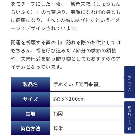
をモチーフにした一枚。「笑門来福（しょうもん
らいふく）」の言葉通り、笑顔になれば心身とも
に健康になり、すべての福に結び付くというイメ
ージでデザインされています。
開運を祈願する酉の市に訪れる際のお供としては
もちろん、福を呼び込みたい節分の季節の額装
や、夫婦円満を願う贈り物としてもおすすめのア
イテムとなっています。
製品名
手ぬぐい「笑門来福」
約35×100cm
サイズ
特岡
生地
捺染
染色方法