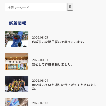
ありがとうございます。
★★★★★
新着情報
2026.04.28
この度は、本当に素晴らしい部旗を作っていただきありがと
うございました。
2026.08.05
作成頂いた獅子覆いで舞っています。
納期がかなりタイトな中でのご相談にも関わらず、
最初から最後までとても丁寧にご対応いただき、安心してお
任せすることができました。
2026.08.04
安心して作成依頼しました。
こちらの想いや背景までしっかり汲み取ってくださり、
ただ「作る」だけではなく、意味のある形に仕上げていただ
いたことにとても感謝しています。
2026.08.04
思い描いていた通りに仕上げてくださいまし
完成した部旗は想像以上の仕上がりで、
た。
色味や迫力、質感すべてにおいて本当に素晴らしく、
実際に掲げた瞬間、場の空気が一気に変わるのを感じまし
た。
2026.07.30