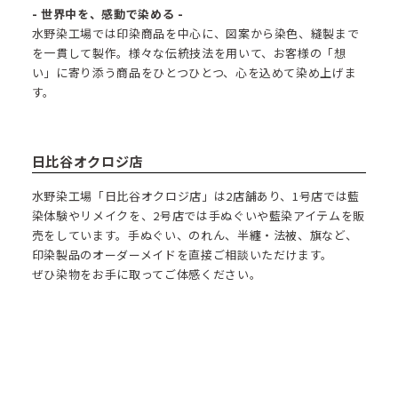
- 世界中を、感動で染める -
水野染工場では印染商品を中心に、図案から染色、縫製まで
を一貫して製作。様々な伝統技法を用いて、お客様の「想
い」に寄り添う商品をひとつひとつ、心を込めて染め上げま
す。
日比谷オクロジ店
水野染工場「日比谷オクロジ店」は2店舗あり、1号店では藍
染体験やリメイクを、2号店では手ぬぐいや藍染アイテムを販
売をしています。手ぬぐい、のれん、半纏・法被、旗など、
印染製品のオーダーメイドを直接ご相談いただけます。
ぜひ染物をお手に取ってご体感ください。