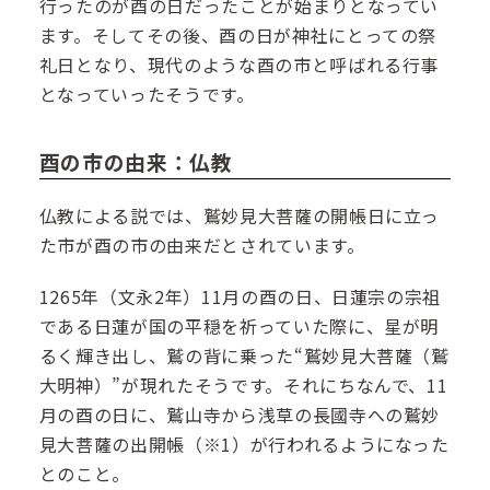
行ったのが酉の日だったことが始まりとなってい
ます。そしてその後、酉の日が神社にとっての祭
礼日となり、現代のような酉の市と呼ばれる行事
となっていったそうです。
酉の市の由来：仏教
仏教による説では、鷲妙見大菩薩の開帳日に立っ
た市が酉の市の由来だとされています。
1265年（文永2年）11月の酉の日、日蓮宗の宗祖
である日蓮が国の平穏を祈っていた際に、星が明
るく輝き出し、鷲の背に乗った“鷲妙見大菩薩（鷲
大明神）”が現れたそうです。それにちなんで、11
月の酉の日に、鷲山寺から浅草の長國寺への鷲妙
見大菩薩の出開帳（※1）が行われるようになった
とのこと。