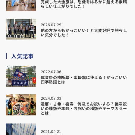
完成した大漁旗は、想像をはるかに超える素晴
らしい仕上がりでした！
生徒たちも上から身を乗り出して見ているほどで、
「かっこいい」「すごい」と自然と声が上がり、
チームとしての一体感がより強くなったように感じていま
2026.07.29
す。
他の方からもかっこいい！と大変好評で誇らし
い気分でした！
今回の部旗は、これから先も長くチームを支えてくれる存在
になると思います。
その大切なものを、信頼できる形でお願いできたことを本当
人気記事
に嬉しく思っています。
2022.07.06
納期・対応・仕上がり、すべてにおいて大満足です。
体育祭の横断幕・応援旗に使える！かっこいい
また機会がありましたら、ぜひお願いさせていただきたいで
四字熟語とは
す。
2024.07.03
心より感謝申し上げます。
還暦・古希・喜寿…何歳でお祝いする？長寿祝
いの種類や年齢・お祝いの種類やテーマカラー
とは
★★★★★
2026.04.20
2021.04.21
漁師さんに大漁旗をプレゼントの際に、こちらにお願いしま