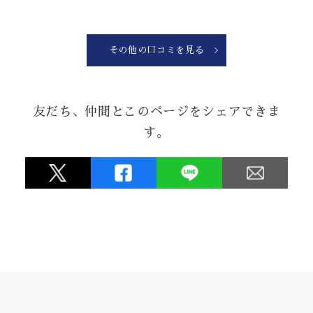
テストロポンジでも色の具合も大変良く、軽く、丈夫です。
納品日も融通を効かせてくれたりと、対応も良く、注文して
良かったです！！！
PS.ポールも一緒に注文するとさらに◎
その他の口コミを見る
なぜと？市販にかまけてへし折ったから注文に向かってます
から！！
友だち、仲間とこのページをシェアできま
★★★★★
す。
2026.06.24
お祝いの会の内祝いとして手拭を作りましたが、デザイン品
質ともに素晴らしくとても評判が良かったです。
★★★★★
2026.05.08
暖簾を新しくしようと思って、3年。
水野染工場さんに思い切って相談させていただき、当初考え
ていたものより、
とても良いものになり、近所の評判も良く、満足していま
す。