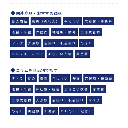
関連商品・おすすめ商品
藍染商品
暖簾（のれん）
手ぬぐい
応援旗・横断幕
法被・半纏
作務衣
神社幟・紋幕
二部式着物
マスク
大漁旗
前掛け・帆前掛け
のぼり
ユニフォームベア
よさこい衣装
風呂敷
コラムを商品別で探す
すべて
藍染
染物
手ぬぐい
暖簾
応援旗・横断幕
法被・半纏
神社幟・紋幕
よさこい衣装
作務衣
二部式着物
大漁旗
前掛け・帆前掛け
マスク
のぼり
風呂敷
新商品
ハレの日・記念日