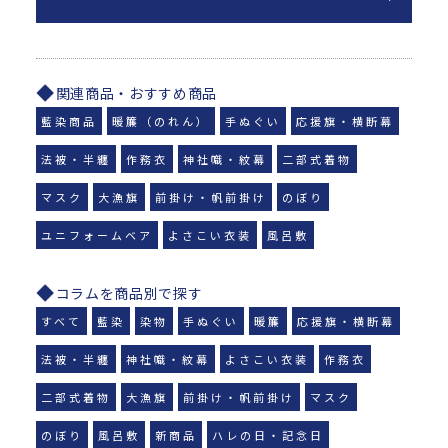
関連商品・おすすめ商品
藍染商品
暖簾（のれん）
手ぬぐい
応援旗・横断幕
法被・半纏
作務衣
神社幟・紋幕
二部式着物
マスク
大漁旗
前掛け・帆前掛け
のぼり
ユニフォームベア
よさこい衣装
風呂敷
コラムを商品別で探す
すべて
藍染
染物
手ぬぐい
暖簾
応援旗・横断幕
法被・半纏
神社幟・紋幕
よさこい衣装
作務衣
二部式着物
大漁旗
前掛け・帆前掛け
マスク
のぼり
風呂敷
新商品
ハレの日・記念日