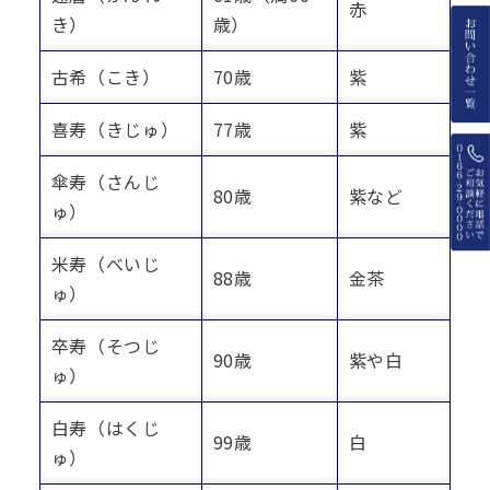
赤
き）
歳）
古希（こき）
70歳
紫
喜寿（きじゅ）
77歳
紫
傘寿（さんじ
80歳
紫など
ゅ）
米寿（べいじ
88歳
金茶
ゅ）
卒寿（そつじ
90歳
紫や白
ゅ）
白寿（はくじ
99歳
白
ゅ）