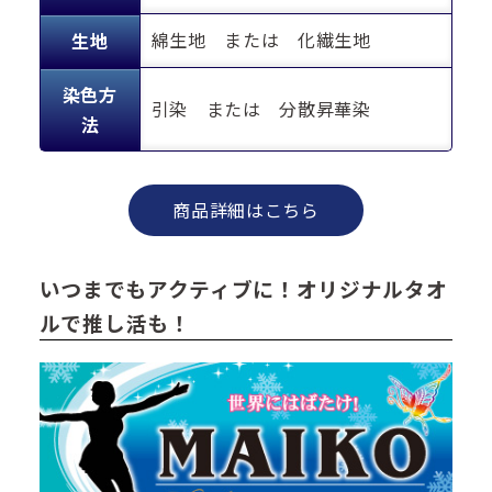
綿生地 または 化繊生地
生地
染色方
引染 または 分散昇華染
法
商品詳細はこちら
いつまでもアクティブに！オリジナルタオ
ルで推し活も！