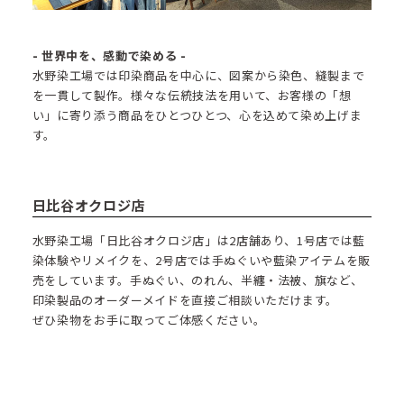
- 世界中を、感動で染める -
水野染工場では印染商品を中心に、図案から染色、縫製まで
を一貫して製作。様々な伝統技法を用いて、お客様の「想
い」に寄り添う商品をひとつひとつ、心を込めて染め上げま
す。
日比谷オクロジ店
水野染工場「日比谷オクロジ店」は2店舗あり、1号店では藍
染体験やリメイクを、2号店では手ぬぐいや藍染アイテムを販
売をしています。手ぬぐい、のれん、半纏・法被、旗など、
印染製品のオーダーメイドを直接ご相談いただけます。
ぜひ染物をお手に取ってご体感ください。