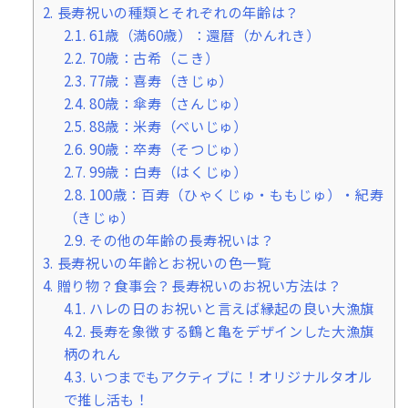
2.
長寿祝いの種類とそれぞれの年齢は？
2.1.
61歳（満60歳）：還暦（かんれき）
2.2.
70歳：古希（こき）
2.3.
77歳：喜寿（きじゅ）
2.4.
80歳：傘寿（さんじゅ）
2.5.
88歳：米寿（べいじゅ）
2.6.
90歳：卒寿（そつじゅ）
2.7.
99歳：白寿（はくじゅ）
2.8.
100歳：百寿（ひゃくじゅ・ももじゅ）・紀寿
（きじゅ）
2.9.
その他の年齢の長寿祝いは？
3.
長寿祝いの年齢とお祝いの色一覧
4.
贈り物？食事会？長寿祝いのお祝い方法は？
4.1.
ハレの日のお祝いと言えば縁起の良い大漁旗
4.2.
長寿を象徴する鶴と亀をデザインした大漁旗
柄のれん
4.3.
いつまでもアクティブに！オリジナルタオル
で推し活も！