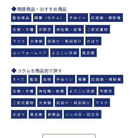
関連商品・おすすめ商品
藍染商品
暖簾（のれん）
手ぬぐい
応援旗・横断幕
法被・半纏
作務衣
神社幟・紋幕
二部式着物
マスク
大漁旗
前掛け・帆前掛け
のぼり
ユニフォームベア
よさこい衣装
風呂敷
コラムを商品別で探す
すべて
藍染
染物
手ぬぐい
暖簾
応援旗・横断幕
法被・半纏
神社幟・紋幕
よさこい衣装
作務衣
二部式着物
大漁旗
前掛け・帆前掛け
マスク
のぼり
風呂敷
新商品
ハレの日・記念日