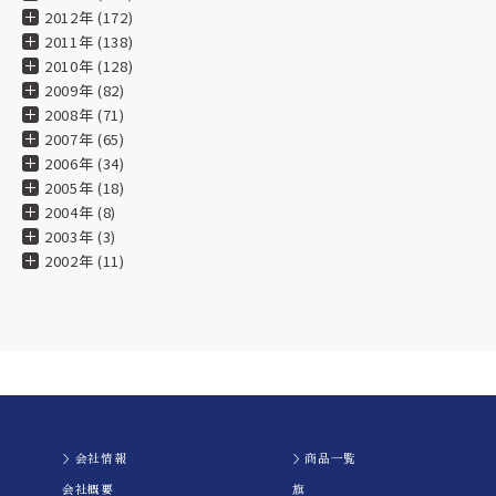
2012年 (172)
2011年 (138)
★★★★★
2010年 (128)
2009年 (82)
2024.07.29
2008年 (71)
2007年 (65)
★★★★★
2006年 (34)
2005年 (18)
2024.07.29
2004年 (8)
2003年 (3)
★★★★★
2002年 (11)
2024.05.07
★★★★★
2024.04.10
四国三大祭り「新居浜太鼓祭り」を盛り上げる約50台の太鼓
台（山車）のひとつ長野太鼓台の旗や幟は水野染工場さんに
な発注させて頂いております。これまで製品は全て満足でき
＞会社情報
＞商品一覧
る仕上りで、迅速で丁寧なご対応をいただいております。
会社概要
旗