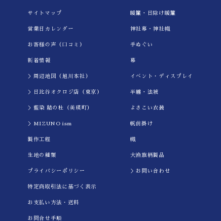
サイトマップ
暖簾・日除け暖簾
★★★★★
営業日カレンダー
神社幕・神社幟
2024.03.15
丁寧な接客に満足(^^)してます。
お客様の声（口コミ）
手ぬぐい
新着情報
幕
★★★★★
＞周辺地図（旭川本社）
イべント・ディスプレイ
2023.08.04
＞日比谷オクロジ店（東京）
半纏・法被
手ぬぐいの種類が豊富です。
＞藍染 結の杜（美瑛町）
よさこい衣装
★★★★★
＞MIZUNO ism
帆前掛け
2023.07.28
製作工程
幟
生地の種類
大漁旗柄製品
★★★★★
プライバシーポリシー
＞お問い合わせ
2023.07.03
特定商取引法に基づく表示
今年の3月に娘のソフトボール部の先輩に送るためにユニフォ
ームベアを購入しました。あまりのかわいさに、我々現3年も
お支払い方法・送料
購入してしまいました。
お問合せ手順