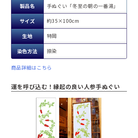
製品名
手ぬぐい「冬至の朝の一番湯」
約35×100cm
サイズ
特岡
生地
捺染
染色方法
商品詳細はこちら
運を呼び込む！縁起の良い人参手ぬぐい