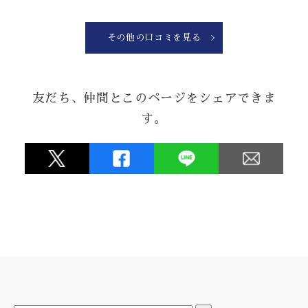
納品日も融通を効かせてくれたりと、対応も良く、注文して
良かったです！！！
PS.ポールも一緒に注文するとさらに◎
その他の口コミを見る
なぜと？市販にかまけてへし折ったから注文に向かってます
から！！
友だち、仲間とこのページをシェアできま
★★★★★
す。
2026.06.24
お祝いの会の内祝いとして手拭を作りましたが、デザイン品
質ともに素晴らしくとても評判が良かったです。
★★★★★
2026.05.08
暖簾を新しくしようと思って、3年。
水野染工場さんに思い切って相談させていただき、当初考え
ていたものより、
とても良いものになり、近所の評判も良く、満足していま
す。
ありがとうございます。