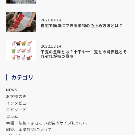
丁寧且つ親切にご対応くださり、品もクオリティが高く、ま
わりよりもリーズナブルでした。
ありがとうございました。
2021.04.14
自宅で簡単にできる染物の色止め方法とは ?
★★★★★
2026.03.24
2022.12.14
和食おばんざい屋さんの暖簾を制作いただきました。
干支の意味とは？十干や十二支との関係性とそ
れぞれが持つ意味
対応も丁寧で商品もとっても満足の仕上がりです
またご依頼の際はよろしくお願い致します。
カテゴリ
★★★★★
2026.01.05
NEWS
とても親切で分かりやすい説明でとてもいいお店です。
お客様の声
インタビュー
エピソード
★★★★★
コラム
2025.11.25
半纏・法被・よさこい衣装のサイズについて
対応も素晴らしく満足のいく法被ができました。
印染、本染商品について
暖簾や横断幕などもやっているそうなのでまたお願いしよう