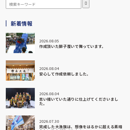
★★★★★
新着情報
2026.04.28
この度は、本当に素晴らしい部旗を作っていただきありがと
うございました。
2026.08.05
作成頂いた獅子覆いで舞っています。
納期がかなりタイトな中でのご相談にも関わらず、
最初から最後までとても丁寧にご対応いただき、安心してお
任せすることができました。
2026.08.04
安心して作成依頼しました。
こちらの想いや背景までしっかり汲み取ってくださり、
ただ「作る」だけではなく、意味のある形に仕上げていただ
いたことにとても感謝しています。
2026.08.04
思い描いていた通りに仕上げてくださいまし
完成した部旗は想像以上の仕上がりで、
た。
色味や迫力、質感すべてにおいて本当に素晴らしく、
実際に掲げた瞬間、場の空気が一気に変わるのを感じまし
た。
2026.07.30
完成した大漁旗は、想像をはるかに超える素晴