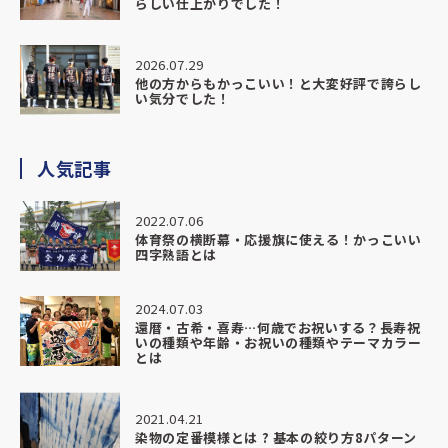
らしい仕上がりでした！
生徒たちも上から身を乗り出して見ているほどで、
「かっこいい」「すごい」と自然と声が上がり、
チームとしての一体感がより強くなったように感じていま
2026.07.29
す。
他の方からもかっこいい！と大変好評で誇らし
い気分でした！
今回の部旗は、これから先も長くチームを支えてくれる存在
になると思います。
その大切なものを、信頼できる形でお願いできたことを本当
人気記事
に嬉しく思っています。
2022.07.06
納期・対応・仕上がり、すべてにおいて大満足です。
体育祭の横断幕・応援旗に使える！かっこいい
また機会がありましたら、ぜひお願いさせていただきたいで
四字熟語とは
す。
2024.07.03
心より感謝申し上げます。
還暦・古希・喜寿…何歳でお祝いする？長寿祝
いの種類や年齢・お祝いの種類やテーマカラー
とは
★★★★★
2026.04.20
2021.04.21
漁師さんに大漁旗をプレゼントの際に、こちらにお願いしま
染物の定番模様とは ? 基本の絞り方8パターン
した。