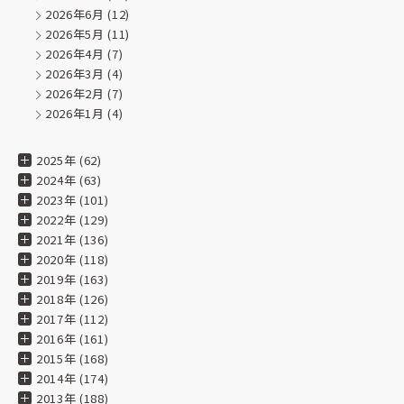
2026年6月
(12)
★★★★★
2026年5月
(11)
2026年4月
(7)
2025.04.03
2026年3月
(4)
過去、職場としてお世話になった事があり、日本の文化、
2026年2月
(7)
人に喜んでいただく仕事について学ばせて頂きました。
2026年1月
(4)
また海外でテキスタイルを勉強している方への工場見学をさ
せてくださったり、
文化的な地域貢献に力を入れていらっしゃいます。取り扱う
2025年 (62)
すべての物が魅力的です
2024年 (63)
2023年 (101)
2022年 (129)
★★★★★
2021年 (136)
2025.02.19
2020年 (118)
2019年 (163)
2018年 (126)
★★★★★
2017年 (112)
2024.09.24
2016年 (161)
縦400×横500、テトロンポンジ生地よさこい旗
2015年 (168)
2014年 (174)
豊富なカラーバリエーションと丈夫な生地。
2013年 (188)
全国のお祭りに一層の彩りを與える事間違いありません。