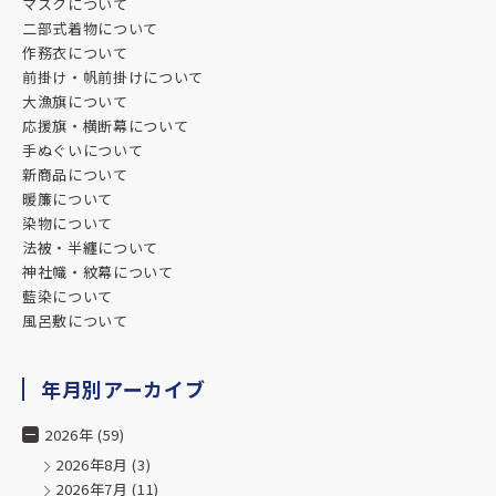
マスクについて
飲食店を営んでおり、このたび店の顔となる暖簾の制作をお
二部式着物について
願いしました。
作務衣について
担当のイケダさんには、終始丁寧かつ温かなご対応をいただ
前掛け・帆前掛けについて
き、心より感謝しております。
大漁旗について
応援旗・横断幕について
こちらの想いや使う環境に寄り添ったご提案をいただきなが
手ぬぐいについて
ら、仕上がりの質はもちろん、やり取りの中でも「誠実なも
新商品について
のづくり」の姿勢が伝わってきました。
暖簾について
染物について
納品後、店先に新しい暖簾をかけた瞬間、空間の空気がピリ
法被・半纏について
ッと引き締まりました。日々暖簾をくぐってくださるお客様
神社幟・紋幕について
の反応を見て、「お願いして本当に良かった」と実感してい
藍染について
ます。
風呂敷について
また、ご丁寧なメールにて、当方の店の様子を調べてくださ
っていたことを知り、そのお心遣いにも感激しました。
年月別アーカイブ
これからも、また暖簾や染め物を新調する際には、迷わずお
2026年 (59)
願いしたいと思います。
2026年8月
(3)
本当にありがとうございました。
2026年7月
(11)