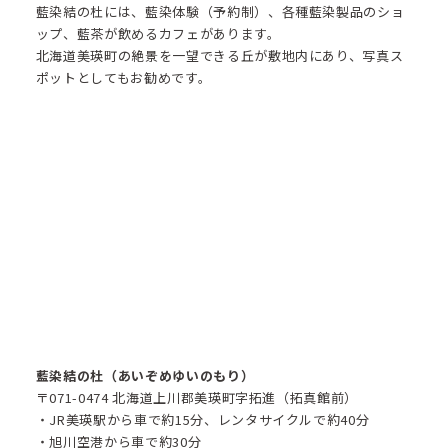
藍染結の杜には、藍染体験（予約制）、各種藍染製品のショ
ップ、藍茶が飲めるカフェがあります。
北海道美瑛町の絶景を一望できる丘が敷地内にあり、写真ス
ポットとしてもお勧めです。
藍染結の杜（あいぞめゆいのもり）
〒071-0474 北海道上川郡美瑛町字拓進（拓真館前）
・JR美瑛駅から車で約15分、レンタサイクルで約40分​
・旭川空港から車で約30分