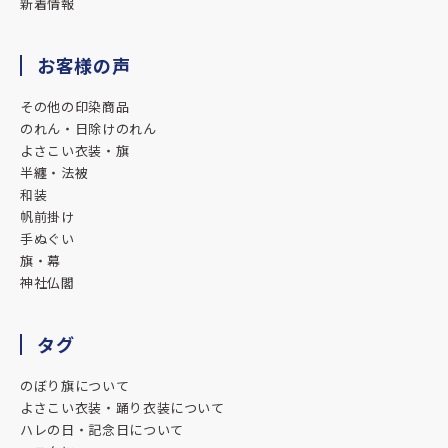
新着情報
と考えています。
ありがとうございました。
お客様の声
★★★★★
その他の印染商品
のれん・日除けのれん
2025.09.19
よさこい衣装・旗
今回はありがとうございました。
半纏・法被
想像以上の完成度に驚きました！
和装
また機会があればよろしくお願いします。
帆前掛け
手ぬぐい
★★★★★
旗・幕
2025.06.03
神社仏閣
1枚目の鯉はサンプルから作成してもらいました。
虎と龍は生まれ年の干支で作成してもらう様にしました。
タグ
迫力、仕上がりの良さで皆大満足です♪
のぼり旗について
★★★★★
よさこい衣装・踊り衣装について
ハレの日・記念日について
2025.05.30