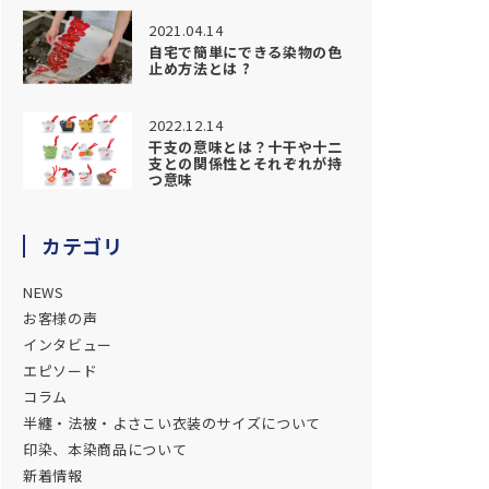
2021.04.14
自宅で簡単にできる染物の色
止め方法とは ?
2022.12.14
干支の意味とは？十干や十二
支との関係性とそれぞれが持
つ意味
カテゴリ
NEWS
お客様の声
インタビュー
エピソード
コラム
半纏・法被・よさこい衣装のサイズについて
印染、本染商品について
新着情報