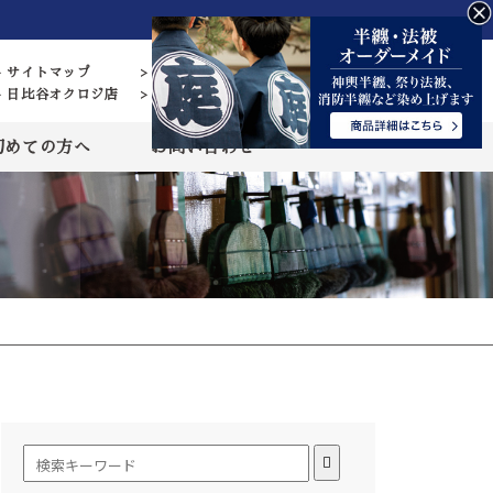
> サイトマップ
> 営業日カレンダー
> 日比谷オクロジ店
> 藍染 結の杜
初めての方へ
お問い合わせ