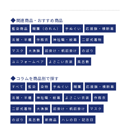
関連商品・おすすめ商品
藍染商品
暖簾（のれん）
手ぬぐい
応援旗・横断幕
法被・半纏
作務衣
神社幟・紋幕
二部式着物
マスク
大漁旗
前掛け・帆前掛け
のぼり
ユニフォームベア
よさこい衣装
風呂敷
コラムを商品別で探す
すべて
藍染
染物
手ぬぐい
暖簾
応援旗・横断幕
法被・半纏
神社幟・紋幕
よさこい衣装
作務衣
二部式着物
大漁旗
前掛け・帆前掛け
マスク
のぼり
風呂敷
新商品
ハレの日・記念日