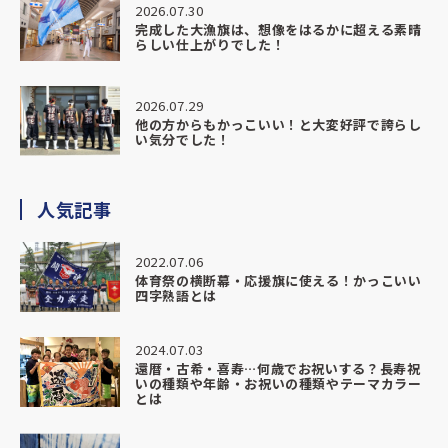
2026.07.30
完成した大漁旗は、想像をはるかに超える素晴
らしい仕上がりでした！
生徒たちも上から身を乗り出して見ているほどで、
「かっこいい」「すごい」と自然と声が上がり、
チームとしての一体感がより強くなったように感じていま
2026.07.29
す。
他の方からもかっこいい！と大変好評で誇らし
い気分でした！
今回の部旗は、これから先も長くチームを支えてくれる存在
になると思います。
その大切なものを、信頼できる形でお願いできたことを本当
人気記事
に嬉しく思っています。
2022.07.06
納期・対応・仕上がり、すべてにおいて大満足です。
体育祭の横断幕・応援旗に使える！かっこいい
また機会がありましたら、ぜひお願いさせていただきたいで
四字熟語とは
す。
2024.07.03
心より感謝申し上げます。
還暦・古希・喜寿…何歳でお祝いする？長寿祝
いの種類や年齢・お祝いの種類やテーマカラー
とは
★★★★★
2026.04.20