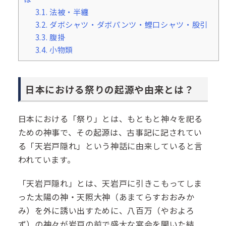
3.1.
法被・半纏
3.2.
ダボシャツ・ダボパンツ・鯉口シャツ・股引
3.3.
腹掛
3.4.
小物類
日本における祭りの起源や由来とは？
日本における「祭り」とは、もともと神々を祀る
ための神事で、その起源は、古事記に記されてい
る「天岩戸隠れ」という神話に由来していると言
われています。
「天岩戸隠れ」とは、天岩戸に引きこもってしま
った太陽の神・天照大神（あまてらすおおみか
み）を外に誘い出すために、八百万（やおよろ
ず）の神々が岩戸の前で盛大な宴会を開いた結