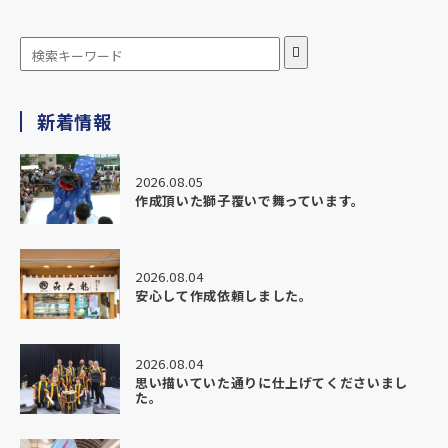
す。
ありがとうございます。
★★★★★
新着情報
2026.04.28
この度は、本当に素晴らしい部旗を作っていただきありがと
うございました。
2026.08.05
作成頂いた獅子覆いで舞っています。
納期がかなりタイトな中でのご相談にも関わらず、
最初から最後までとても丁寧にご対応いただき、安心してお
任せすることができました。
2026.08.04
安心して作成依頼しました。
こちらの想いや背景までしっかり汲み取ってくださり、
ただ「作る」だけではなく、意味のある形に仕上げていただ
いたことにとても感謝しています。
2026.08.04
思い描いていた通りに仕上げてくださいまし
完成した部旗は想像以上の仕上がりで、
た。
色味や迫力、質感すべてにおいて本当に素晴らしく、
実際に掲げた瞬間、場の空気が一気に変わるのを感じまし
た。