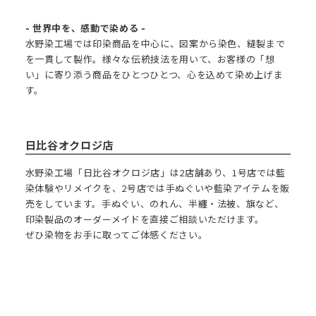
- 世界中を、感動で染める -
水野染工場では印染商品を中心に、図案から染色、縫製まで
を一貫して製作。様々な伝統技法を用いて、お客様の「想
い」に寄り添う商品をひとつひとつ、心を込めて染め上げま
す。
日比谷オクロジ店
水野染工場「日比谷オクロジ店」は2店舗あり、1号店では藍
染体験やリメイクを、2号店では手ぬぐいや藍染アイテムを販
売をしています。手ぬぐい、のれん、半纏・法被、旗など、
印染製品のオーダーメイドを直接ご相談いただけます。
ぜひ染物をお手に取ってご体感ください。