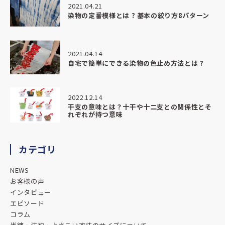
2021.04.21
漁師さんに大漁旗をプレゼントの際に、こちらにお願いしま
染物の定番模様とは ? 基本の絞り方8パターン
した。
丁寧且つ親切にご対応くださり、品もクオリティが高く、ま
わりよりもリーズナブルでした。
ありがとうございました。
2021.04.14
自宅で簡単にできる染物の色止め方法とは ?
★★★★★
2026.03.24
2022.12.14
和食おばんざい屋さんの暖簾を制作いただきました。
干支の意味とは？十干や十二支との関係性とそ
れぞれが持つ意味
対応も丁寧で商品もとっても満足の仕上がりです
またご依頼の際はよろしくお願い致します。
カテゴリ
★★★★★
2026.01.05
NEWS
とても親切で分かりやすい説明でとてもいいお店です。
お客様の声
インタビュー
エピソード
★★★★★
コラム
2025.11.25