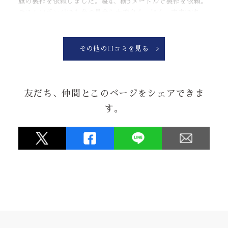
旗の製作を依頼しました。縦4、横5メートルで製作を依頼。
テストロポンジでも色の具合も大変良く、軽く、丈夫です。
納品日も融通を効かせてくれたりと、対応も良く、注文して
良かったです！！！
PS.ポールも一緒に注文するとさらに◎
その他の口コミを見る
なぜと？市販にかまけてへし折ったから注文に向かってます
から！！
友だち、仲間とこのページをシェアできま
★★★★★
す。
2026.06.24
お祝いの会の内祝いとして手拭を作りましたが、デザイン品
質ともに素晴らしくとても評判が良かったです。
★★★★★
2026.05.08
暖簾を新しくしようと思って、3年。
水野染工場さんに思い切って相談させていただき、当初考え
ていたものより、
とても良いものになり、近所の評判も良く、満足していま