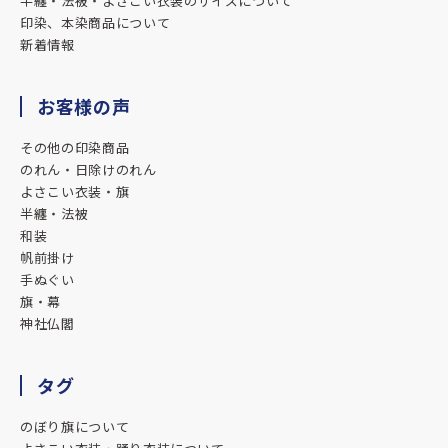
半纏・法被・よさこい衣装のサイズについて
対応も素晴らしく満足のいく法被ができました。
印染、本染商品について
暖簾や横断幕などもやっているそうなのでまたお願いしよう
新着情報
と考えています。
ありがとうございました。
お客様の声
★★★★★
その他の印染商品
のれん・日除けのれん
2025.09.19
よさこい衣装・旗
今回はありがとうございました。
半纏・法被
想像以上の完成度に驚きました！
和装
また機会があればよろしくお願いします。
帆前掛け
手ぬぐい
★★★★★
旗・幕
2025.06.03
神社仏閣
1枚目の鯉はサンプルから作成してもらいました。
虎と龍は生まれ年の干支で作成してもらう様にしました。
タグ
迫力、仕上がりの良さで皆大満足です♪
のぼり旗について
★★★★★