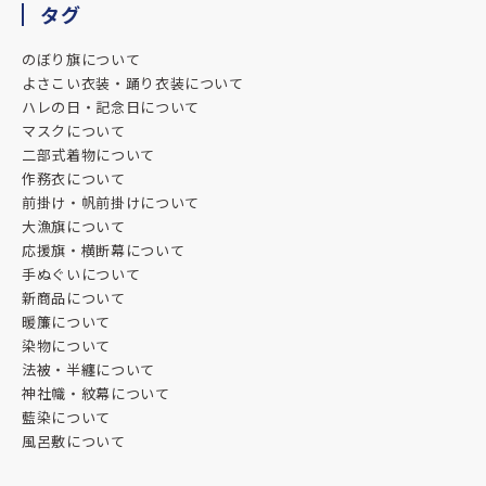
タグ
迫力、仕上がりの良さで皆大満足です♪
のぼり旗について
★★★★★
よさこい衣装・踊り衣装について
ハレの日・記念日について
2025.05.30
マスクについて
飲食店を営んでおり、このたび店の顔となる暖簾の制作をお
二部式着物について
願いしました。
作務衣について
担当のイケダさんには、終始丁寧かつ温かなご対応をいただ
前掛け・帆前掛けについて
き、心より感謝しております。
大漁旗について
応援旗・横断幕について
こちらの想いや使う環境に寄り添ったご提案をいただきなが
手ぬぐいについて
ら、仕上がりの質はもちろん、やり取りの中でも「誠実なも
新商品について
のづくり」の姿勢が伝わってきました。
暖簾について
染物について
納品後、店先に新しい暖簾をかけた瞬間、空間の空気がピリ
法被・半纏について
ッと引き締まりました。日々暖簾をくぐってくださるお客様
神社幟・紋幕について
の反応を見て、「お願いして本当に良かった」と実感してい
藍染について
ます。
風呂敷について
また、ご丁寧なメールにて、当方の店の様子を調べてくださ