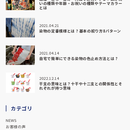
いの種類や年齢・お祝いの種類やテーマカラー
とは
★★★★★
2026.04.20
2021.04.21
漁師さんに大漁旗をプレゼントの際に、こちらにお願いしま
染物の定番模様とは ? 基本の絞り方8パターン
した。
丁寧且つ親切にご対応くださり、品もクオリティが高く、ま
わりよりもリーズナブルでした。
ありがとうございました。
2021.04.14
自宅で簡単にできる染物の色止め方法とは ?
★★★★★
2026.03.24
2022.12.14
和食おばんざい屋さんの暖簾を制作いただきました。
干支の意味とは？十干や十二支との関係性とそ
れぞれが持つ意味
対応も丁寧で商品もとっても満足の仕上がりです
またご依頼の際はよろしくお願い致します。
カテゴリ
★★★★★
2026.01.05
NEWS
とても親切で分かりやすい説明でとてもいいお店です。
お客様の声