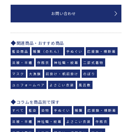
お問い合わせ
関連商品・おすすめ商品
藍染商品
暖簾（のれん）
手ぬぐい
応援旗・横断幕
法被・半纏
作務衣
神社幟・紋幕
二部式着物
マスク
大漁旗
前掛け・帆前掛け
のぼり
ユニフォームベア
よさこい衣装
風呂敷
コラムを商品別で探す
すべて
藍染
染物
手ぬぐい
暖簾
応援旗・横断幕
法被・半纏
神社幟・紋幕
よさこい衣装
作務衣