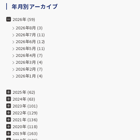
っていたことを知り、そのお心遣いにも感激しました。
年月別アーカイブ
これからも、また暖簾や染め物を新調する際には、迷わずお
2026年 (59)
願いしたいと思います。
2026年8月
(3)
本当にありがとうございました。
2026年7月
(11)
2026年6月
(12)
★★★★★
2026年5月
(11)
2026年4月
(7)
2025.04.03
2026年3月
(4)
過去、職場としてお世話になった事があり、日本の文化、
2026年2月
(7)
人に喜んでいただく仕事について学ばせて頂きました。
2026年1月
(4)
また海外でテキスタイルを勉強している方への工場見学をさ
せてくださったり、
文化的な地域貢献に力を入れていらっしゃいます。取り扱う
2025年 (62)
すべての物が魅力的です
2024年 (63)
2023年 (101)
2022年 (129)
★★★★★
2021年 (136)
2025.02.19
2020年 (118)
2019年 (163)