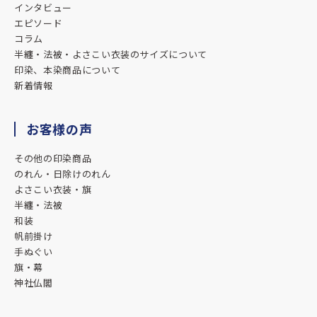
インタビュー
エピソード
★★★★★
コラム
2025.11.25
半纏・法被・よさこい衣装のサイズについて
対応も素晴らしく満足のいく法被ができました。
印染、本染商品について
暖簾や横断幕などもやっているそうなのでまたお願いしよう
新着情報
と考えています。
ありがとうございました。
お客様の声
★★★★★
その他の印染商品
のれん・日除けのれん
2025.09.19
よさこい衣装・旗
今回はありがとうございました。
半纏・法被
想像以上の完成度に驚きました！
和装
また機会があればよろしくお願いします。
帆前掛け
手ぬぐい
★★★★★
旗・幕
2025.06.03
神社仏閣
1枚目の鯉はサンプルから作成してもらいました。
虎と龍は生まれ年の干支で作成してもらう様にしました。