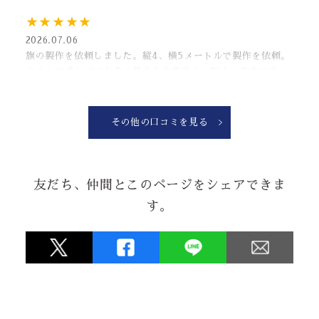
★★★★★
2026.07.06
旗の製作を依頼しました。縦4、横5メートルで製作を依頼。
テストロポンジでも色の具合も大変良く、軽く、丈夫です。
納品日も融通を効かせてくれたりと、対応も良く、注文して
良かったです！！！
PS.ポールも一緒に注文するとさらに◎
その他の口コミを見る
なぜと？市販にかまけてへし折ったから注文に向かってます
から！！
友だち、仲間とこのページをシェアできま
★★★★★
す。
2026.06.24
お祝いの会の内祝いとして手拭を作りましたが、デザイン品
質ともに素晴らしくとても評判が良かったです。
★★★★★
2026.05.08
暖簾を新しくしようと思って、3年。