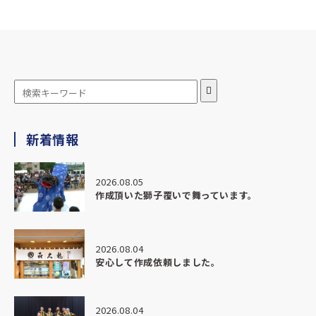
水野染工場さんに思い切って相談させていただき、当初考え
ていたものより、
とても良いものになり、近所の評判も良く、満足していま
す。
ありがとうございます。
★★★★★
新着情報
2026.04.28
この度は、本当に素晴らしい部旗を作っていただきありがと
うございました。
2026.08.05
作成頂いた獅子覆いで舞っています。
納期がかなりタイトな中でのご相談にも関わらず、
最初から最後までとても丁寧にご対応いただき、安心してお
任せすることができました。
2026.08.04
安心して作成依頼しました。
こちらの想いや背景までしっかり汲み取ってくださり、
ただ「作る」だけではなく、意味のある形に仕上げていただ
いたことにとても感謝しています。
2026.08.04