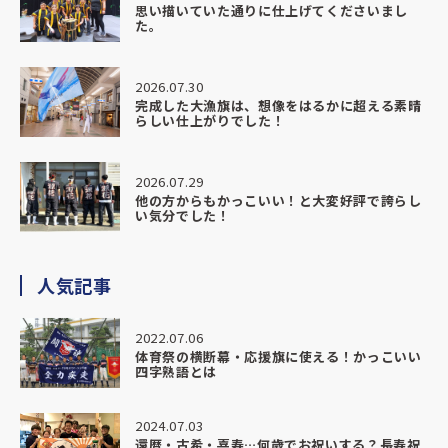
思い描いていた通りに仕上げてくださいまし
完成した部旗は想像以上の仕上がりで、
た。
色味や迫力、質感すべてにおいて本当に素晴らしく、
実際に掲げた瞬間、場の空気が一気に変わるのを感じまし
た。
2026.07.30
完成した大漁旗は、想像をはるかに超える素晴
らしい仕上がりでした！
生徒たちも上から身を乗り出して見ているほどで、
「かっこいい」「すごい」と自然と声が上がり、
チームとしての一体感がより強くなったように感じていま
2026.07.29
す。
他の方からもかっこいい！と大変好評で誇らし
い気分でした！
今回の部旗は、これから先も長くチームを支えてくれる存在
になると思います。
その大切なものを、信頼できる形でお願いできたことを本当
人気記事
に嬉しく思っています。
2022.07.06
納期・対応・仕上がり、すべてにおいて大満足です。
体育祭の横断幕・応援旗に使える！かっこいい
また機会がありましたら、ぜひお願いさせていただきたいで
四字熟語とは
す。
2024.07.03
心より感謝申し上げます。
還暦・古希・喜寿…何歳でお祝いする？長寿祝