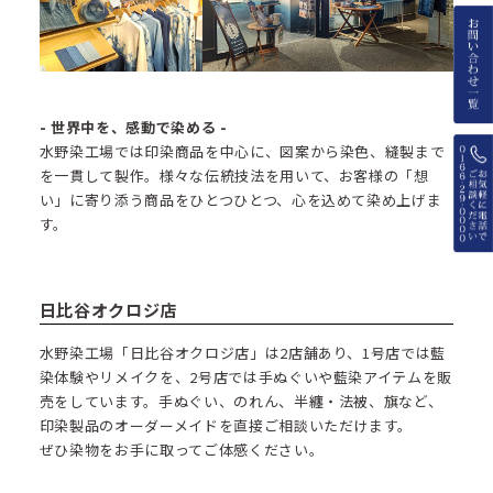
- 世界中を、感動で染める -
水野染工場では印染商品を中心に、図案から染色、縫製まで
を一貫して製作。様々な伝統技法を用いて、お客様の「想
い」に寄り添う商品をひとつひとつ、心を込めて染め上げま
す。
日比谷オクロジ店
水野染工場「日比谷オクロジ店」は2店舗あり、1号店では藍
染体験やリメイクを、2号店では手ぬぐいや藍染アイテムを販
売をしています。手ぬぐい、のれん、半纏・法被、旗など、
印染製品のオーダーメイドを直接ご相談いただけます。
ぜひ染物をお手に取ってご体感ください。