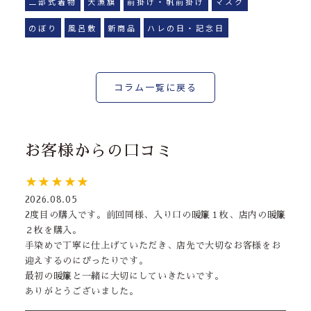
二部式着物
大漁旗
前掛け・帆前掛け
マスク
のぼり
風呂敷
新商品
ハレの日・記念日
コラム一覧に戻る
お客様からの口コミ
★★★★★
2026.08.05
2度目の購入です。前回同様、入り口の暖簾１枚、店内の暖簾
２枚を購入。
手染めで丁寧に仕上げていただき、店先で大切なお客様をお
迎えするのにぴったりです。
最初の暖簾と一緒に大切にしていきたいです。
ありがとうございました。