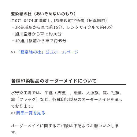
藍染結の杜（あいぞめゆいのもり）
〒071-0474 北海道上川郡美瑛町字拓進（拓真館前）
・JR美瑛駅から車で約15分、レンタサイクルで約40分​
・旭川空港から車で約30分
・JR旭川駅前から車で約45分
>>
「藍染結の杜」公式ホームページ
各種印染製品のオーダーメイドについて
水野染工場では、半纏（法被）、暖簾、大漁旗、幟、社旗、
旗（フラッグ）など、各種印染製品のオーダーメイドを承っ
ております。
>>
商品一覧を見る
オーダーメイドに関するご相談は下記よりお願いいたしま
す。