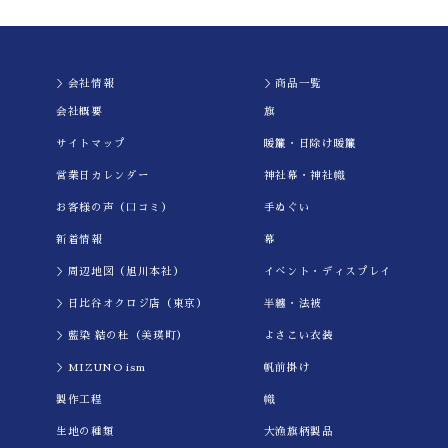
2024.04.10
四国三大祭り「新居浜太鼓祭り」を盛り上げる約50台の太鼓
台（山車）のひとつ長野太鼓台の旗や幟は水野染工場さんに
な発注させて頂いております。これまで製品は全て満足でき
＞会社情報
＞商品一覧
る仕上りで、迅速で丁寧なご対応をいただいております。
会社概要
旗
サイトマップ
暖簾・日除け暖簾
★★★★★
営業日カレンダー
神社幕・神社幟
2024.03.15
丁寧な接客に満足(^^)してます。
お客様の声（口コミ）
手ぬぐい
新着情報
幕
★★★★★
＞周辺地図（旭川本社）
イべント・ディスプレイ
2023.08.04
＞日比谷オクロジ店（東京）
半纏・法被
手ぬぐいの種類が豊富です。
＞藍染 結の杜（美瑛町）
よさこい衣装
★★★★★
＞MIZUNO ism
帆前掛け
2023.07.28
製作工程
幟
生地の種類
大漁旗柄製品