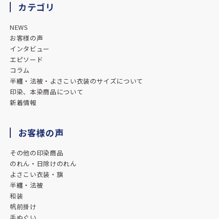
カテゴリ
★★★★★
2026.01.05
NEWS
とても親切で分かりやすい説明でとてもいいお店です。
お客様の声
インタビュー
エピソード
★★★★★
コラム
2025.11.25
半纏・法被・よさこい衣装のサイズについて
対応も素晴らしく満足のいく法被ができました。
印染、本染商品について
暖簾や横断幕などもやっているそうなのでまたお願いしよう
新着情報
と考えています。
ありがとうございました。
お客様の声
★★★★★
その他の印染商品
のれん・日除けのれん
2025.09.19
よさこい衣装・旗
今回はありがとうございました。
半纏・法被
想像以上の完成度に驚きました！
和装
また機会があればよろしくお願いします。
帆前掛け
手ぬぐい