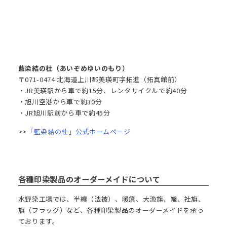
藍染結の杜（あいぞめゆいのもり）
〒071-0474 北海道上川郡美瑛町字拓進（拓真館前）
・JR美瑛駅から車で約15分、レンタサイクルで約40分​
・旭川空港から車で約30分
・JR旭川駅前から車で約45分
>>
「藍染結の杜」公式ホームページ
各種印染製品のオーダーメイドについて
水野染工場では、半纏（法被）、暖簾、大漁旗、幟、社旗、
旗（フラッグ）など、各種印染製品のオーダーメイドを承っ
ております。