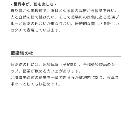
- 世界中が、藍を楽しむ -
自然豊かな美瑛町で、原料となる藍の栽培から藍染を行い、
人と自然を藍で結びたい。そして美瑛町の景色にある美瑛ブ
ルーと藍染の色合いが重なり合い、伝統的な美しさを新しい
カタチで表現していきます。
藍染結の杜
藍染結の杜には、藍染体験（予約制）、各種藍染製品のショ
ップ、藍茶が飲めるカフェがあります。
北海道美瑛町の絶景を一望できる丘が敷地内にあり、写真ス
ポットとしてもお勧めです。