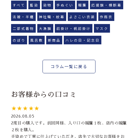
すべて
藍染
染物
手ぬぐい
暖簾
応援旗・横断幕
法被・半纏
神社幟・紋幕
よさこい衣装
作務衣
二部式着物
大漁旗
前掛け・帆前掛け
マスク
のぼり
風呂敷
新商品
ハレの日・記念日
コラム一覧に戻る
お客様からの口コミ
★★★★★
2026.08.05
2度目の購入です。前回同様、入り口の暖簾１枚、店内の暖簾
２枚を購入。
手染めで丁寧に仕上げていただき、店先で大切なお客様をお