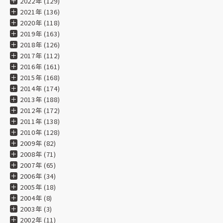
2022年 (129)
★★★★★
2021年 (136)
2025.02.19
2020年 (118)
2019年 (163)
2018年 (126)
★★★★★
2017年 (112)
2024.09.24
2016年 (161)
縦400×横500、テトロンポンジ生地よさこい旗
2015年 (168)
2014年 (174)
豊富なカラーバリエーションと丈夫な生地。
2013年 (188)
全国のお祭りに一層の彩りを與える事間違いありません。
2012年 (172)
2011年 (138)
★★★★★
2010年 (128)
2009年 (82)
2024.07.29
2008年 (71)
2007年 (65)
★★★★★
2006年 (34)
2005年 (18)
2024.07.29
2004年 (8)
2003年 (3)
★★★★★
2002年 (11)