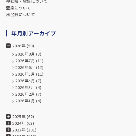
神社幟・紋幕について
の反応を見て、「お願いして本当に良かった」と実感してい
藍染について
ます。
風呂敷について
また、ご丁寧なメールにて、当方の店の様子を調べてくださ
っていたことを知り、そのお心遣いにも感激しました。
年月別アーカイブ
これからも、また暖簾や染め物を新調する際には、迷わずお
2026年 (59)
願いしたいと思います。
2026年8月
(3)
本当にありがとうございました。
2026年7月
(11)
2026年6月
(12)
★★★★★
2026年5月
(11)
2026年4月
(7)
2025.04.03
2026年3月
(4)
過去、職場としてお世話になった事があり、日本の文化、
2026年2月
(7)
人に喜んでいただく仕事について学ばせて頂きました。
2026年1月
(4)
また海外でテキスタイルを勉強している方への工場見学をさ
せてくださったり、
文化的な地域貢献に力を入れていらっしゃいます。取り扱う
2025年 (62)
すべての物が魅力的です
2024年 (63)
2023年 (101)