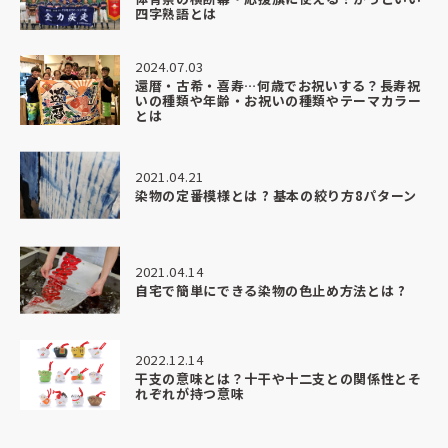
また機会がありましたら、ぜひお願いさせていただきたいで
四字熟語とは
す。
2024.07.03
心より感謝申し上げます。
還暦・古希・喜寿…何歳でお祝いする？長寿祝
いの種類や年齢・お祝いの種類やテーマカラー
とは
★★★★★
2026.04.20
2021.04.21
漁師さんに大漁旗をプレゼントの際に、こちらにお願いしま
染物の定番模様とは ? 基本の絞り方8パターン
した。
丁寧且つ親切にご対応くださり、品もクオリティが高く、ま
わりよりもリーズナブルでした。
ありがとうございました。
2021.04.14
自宅で簡単にできる染物の色止め方法とは ?
★★★★★
2026.03.24
2022.12.14
和食おばんざい屋さんの暖簾を制作いただきました。
干支の意味とは？十干や十二支との関係性とそ
れぞれが持つ意味
対応も丁寧で商品もとっても満足の仕上がりです
またご依頼の際はよろしくお願い致します。