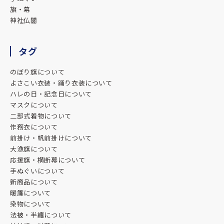
★★★★★
旗・幕
2025.06.03
神社仏閣
1枚目の鯉はサンプルから作成してもらいました。
虎と龍は生まれ年の干支で作成してもらう様にしました。
タグ
迫力、仕上がりの良さで皆大満足です♪
のぼり旗について
★★★★★
よさこい衣装・踊り衣装について
ハレの日・記念日について
2025.05.30
マスクについて
飲食店を営んでおり、このたび店の顔となる暖簾の制作をお
二部式着物について
願いしました。
作務衣について
担当のイケダさんには、終始丁寧かつ温かなご対応をいただ
前掛け・帆前掛けについて
き、心より感謝しております。
大漁旗について
応援旗・横断幕について
こちらの想いや使う環境に寄り添ったご提案をいただきなが
手ぬぐいについて
ら、仕上がりの質はもちろん、やり取りの中でも「誠実なも
新商品について
のづくり」の姿勢が伝わってきました。
暖簾について
染物について
納品後、店先に新しい暖簾をかけた瞬間、空間の空気がピリ
法被・半纏について
ッと引き締まりました。日々暖簾をくぐってくださるお客様