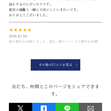
迎えするのにぴったりです。
最初の暖簾と一緒に大切にしていきたいです。
ありがとうございました。
★★★★★
2026.07.06
旗の製作を依頼しました。縦4、横5メートルで製作を依頼。
テストロポンジでも色の具合も大変良く、軽く、丈夫です。
納品日も融通を効かせてくれたりと、対応も良く、注文して
良かったです！！！
PS.ポールも一緒に注文するとさらに◎
その他の口コミを見る
なぜと？市販にかまけてへし折ったから注文に向かってます
から！！
友だち、仲間とこのページをシェアできま
★★★★★
す。
2026.06.24
お祝いの会の内祝いとして手拭を作りましたが、デザイン品
質ともに素晴らしくとても評判が良かったです。