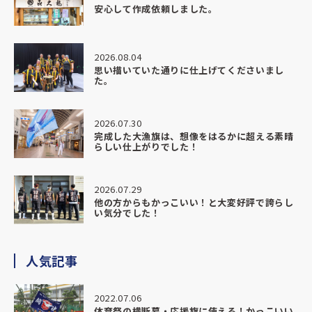
安心して作成依頼しました。
こちらの想いや背景までしっかり汲み取ってくださり、
ただ「作る」だけではなく、意味のある形に仕上げていただ
いたことにとても感謝しています。
2026.08.04
思い描いていた通りに仕上げてくださいまし
完成した部旗は想像以上の仕上がりで、
た。
色味や迫力、質感すべてにおいて本当に素晴らしく、
実際に掲げた瞬間、場の空気が一気に変わるのを感じまし
た。
2026.07.30
完成した大漁旗は、想像をはるかに超える素晴
らしい仕上がりでした！
生徒たちも上から身を乗り出して見ているほどで、
「かっこいい」「すごい」と自然と声が上がり、
チームとしての一体感がより強くなったように感じていま
2026.07.29
す。
他の方からもかっこいい！と大変好評で誇らし
い気分でした！
今回の部旗は、これから先も長くチームを支えてくれる存在
になると思います。
その大切なものを、信頼できる形でお願いできたことを本当
人気記事
に嬉しく思っています。
2022.07.06
納期・対応・仕上がり、すべてにおいて大満足です。
体育祭の横断幕・応援旗に使える！かっこいい