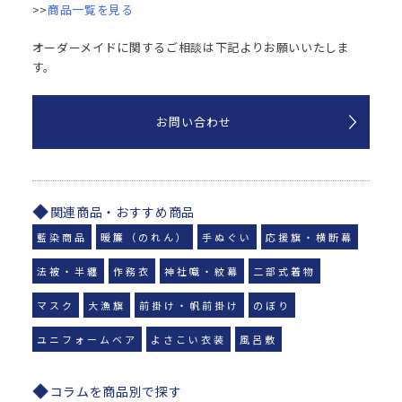
>>
商品一覧を見る
オーダーメイドに関するご相談は下記よりお願いいたしま
す。
お問い合わせ
関連商品・おすすめ商品
藍染商品
暖簾（のれん）
手ぬぐい
応援旗・横断幕
法被・半纏
作務衣
神社幟・紋幕
二部式着物
マスク
大漁旗
前掛け・帆前掛け
のぼり
ユニフォームベア
よさこい衣装
風呂敷
コラムを商品別で探す