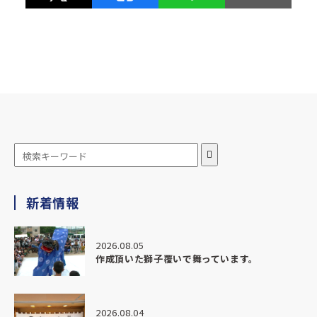
★★★★★
2026.05.08
暖簾を新しくしようと思って、3年。
水野染工場さんに思い切って相談させていただき、当初考え
ていたものより、
とても良いものになり、近所の評判も良く、満足していま
す。
ありがとうございます。
★★★★★
新着情報
2026.04.28
この度は、本当に素晴らしい部旗を作っていただきありがと
うございました。
2026.08.05
作成頂いた獅子覆いで舞っています。
納期がかなりタイトな中でのご相談にも関わらず、
最初から最後までとても丁寧にご対応いただき、安心してお
任せすることができました。
2026.08.04