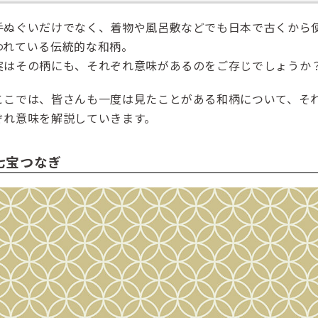
手ぬぐいだけでなく、着物や風呂敷などでも日本で古くから
われている伝統的な和柄。
実はその柄にも、それぞれ意味があるのをご存じでしょうか
ここでは、皆さんも一度は見たことがある和柄について、そ
ぞれ意味を解説していきます。
七宝つなぎ