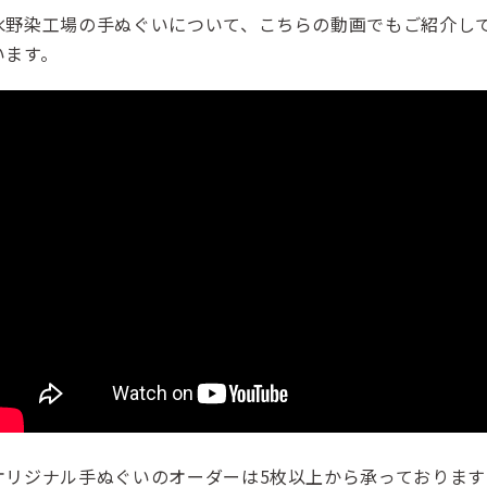
水野染工場の手ぬぐいについて、こちらの動画でもご紹介し
います。
オリジナル手ぬぐいのオーダーは5枚以上から承っております