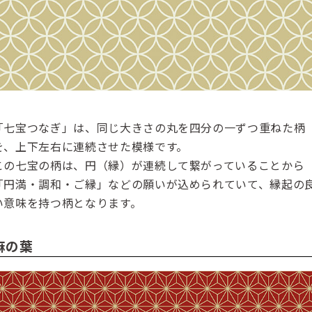
「七宝つなぎ」は、同じ大きさの丸を四分の一ずつ重ねた柄
を、上下左右に連続させた模様です。
この七宝の柄は、円（縁）が連続して繋がっていることから
「円満・調和・ご縁」などの願いが込められていて、縁起の
い意味を持つ柄となります。
麻の葉