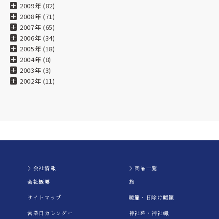
2009年 (82)
024.05.07
2008年 (71)
2007年 (65)
★★★★★
2006年 (34)
2005年 (18)
024.04.10
2004年 (8)
四国三大祭り「新居浜太鼓祭り」を盛り上げる約50台の太鼓台（山車）の
2003年 (3)
とつ長野太鼓台の旗や幟は水野染工場さんにな発注させて頂いております
2002年 (11)
これまで製品は全て満足できる仕上りで、迅速で丁寧なご対応をいただい
おります。
★★★★★
024.03.15
丁寧な接客に満足(^^)してます。
＞会社情報
＞商品一覧
★★★★★
会社概要
旗
023.08.04
手ぬぐいの種類が豊富です。
サイトマップ
暖簾・日除け暖簾
営業日カレンダー
神社幕・神社幟