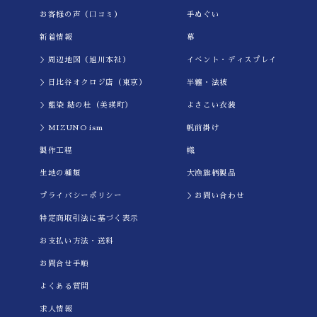
★★★★★
お客様の声（口コミ）
手ぬぐい
023.07.28
新着情報
幕
＞周辺地図（旭川本社）
イべント・ディスプレイ
★★★★★
＞日比谷オクロジ店（東京）
半纏・法被
023.07.03
今年の3月に娘のソフトボール部の先輩に送るためにユニフォームベアを購
＞藍染 結の杜（美瑛町）
よさこい衣装
入しました。あまりのかわいさに、我々現3年も購入してしまいました。
＞MIZUNO ism
帆前掛け
先輩達にも大変喜んでもらえたのですが、残念ながら写真を撮ることが出
ませんでした。
製作工程
幟
先日娘達にも、最後の試合前にユニフォームベアを渡しました。最後の試
生地の種類
大漁旗柄製品
は負けてしまいましたが、一緒にいい写真が撮れました。
プライバシーポリシー
＞お問い合わせ
とても喜んでくれたので、本当にここでお願いして良かったと思います。
りがとうございました♪
特定商取引法に基づく表示
お支払い方法・送料
★★★★★
お問合せ手順
023.06.26
よくある質問
結婚式のお祝いに大漁旗を注文しました。披露宴のスピーチ途中でぱっと
げたところ、皆さんビックリされて大受けでした！
求人情報