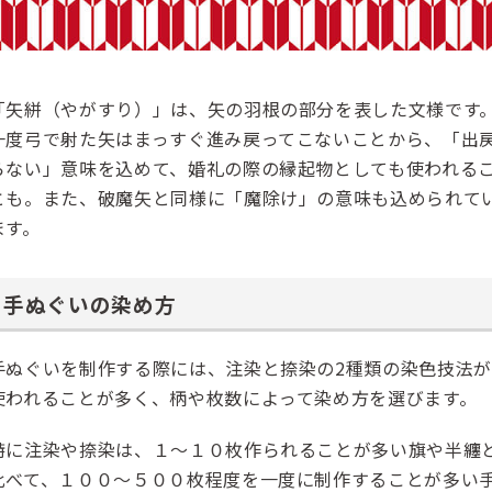
「矢絣（やがすり）」は、矢の羽根の部分を表した文様です
一度弓で射た矢はまっすぐ進み戻ってこないことから、「出
らない」意味を込めて、婚礼の際の縁起物としても使われる
とも。また、破魔矢と同様に「魔除け」の意味も込められて
ます。
手ぬぐいの染め方
手ぬぐいを制作する際には、注染と捺染の2種類の染色技法が
使われることが多く、柄や枚数によって染め方を選びます。
特に注染や捺染は、１～１０枚作られることが多い旗や半纏
比べて、１００～５００枚程度を一度に制作することが多い