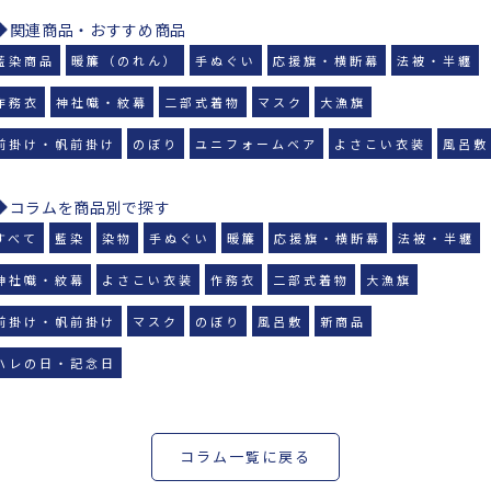
関連商品・おすすめ商品
藍染商品
暖簾（のれん）
手ぬぐい
応援旗・横断幕
法被・半纏
作務衣
神社幟・紋幕
二部式着物
マスク
大漁旗
前掛け・帆前掛け
のぼり
ユニフォームベア
よさこい衣装
風呂敷
コラムを商品別で探す
すべて
藍染
染物
手ぬぐい
暖簾
応援旗・横断幕
法被・半纏
神社幟・紋幕
よさこい衣装
作務衣
二部式着物
大漁旗
前掛け・帆前掛け
マスク
のぼり
風呂敷
新商品
ハレの日・記念日
コラム一覧に戻る