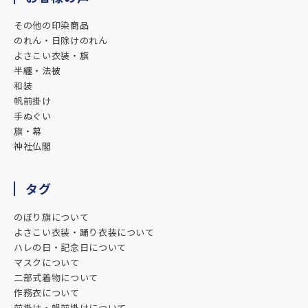
その他の印染商品
★★★★★
のれん・日除けのれん
よさこい衣装・旗
025.06.03
半纏・法被
1枚目の鯉はサンプルから作成してもらいました。
和装
虎と龍は生まれ年の干支で作成してもらう様にしました。
帆前掛け
迫力、仕上がりの良さで皆大満足です♪
手ぬぐい
旗・幕
★★★★★
神社仏閣
025.05.30
飲食店を営んでおり、このたび店の顔となる暖簾の制作をお願いしました
タグ
担当のイケダさんには、終始丁寧かつ温かなご対応をいただき、心より感
しております。
のぼり旗について
よさこい衣装・踊り衣装について
こちらの想いや使う環境に寄り添ったご提案をいただきながら、仕上がり
ハレの日・記念日について
質はもちろん、やり取りの中でも「誠実なものづくり」の姿勢が伝わって
マスクについて
ました。
二部式着物について
作務衣について
納品後、店先に新しい暖簾をかけた瞬間、空間の空気がピリッと引き締ま
前掛け・帆前掛けについて