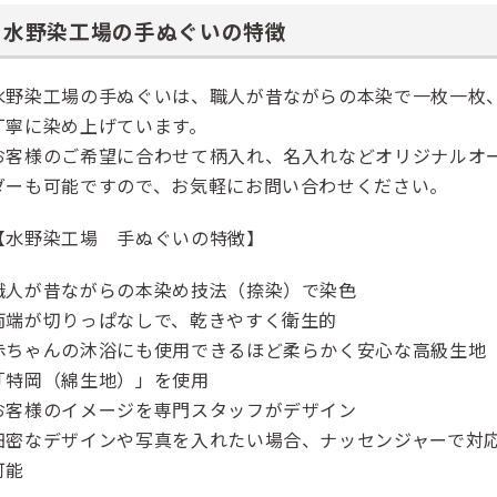
水野染工場の手ぬぐいの特徴
水野染工場の手ぬぐいは、職人が昔ながらの本染で一枚一枚
丁寧に染め上げています。
お客様のご希望に合わせて柄入れ、名入れなどオリジナルオ
ダーも可能ですので、お気軽にお問い合わせください。
【水野染工場 手ぬぐいの特徴】
職人が昔ながらの本染め技法（捺染）で染色
両端が切りっぱなしで、乾きやすく衛生的
赤ちゃんの沐浴にも使用できるほど柔らかく安心な高級生地
「特岡（綿生地）」を使用
お客様のイメージを専門スタッフがデザイン
細密なデザインや写真を入れたい場合、ナッセンジャーで対
可能