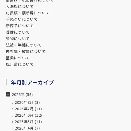
ました。日々暖簾をくぐってくださるお客様の反応を見て、「お願いして
大漁旗について
当に良かった」と実感しています。
応援旗・横断幕について
手ぬぐいについて
また、ご丁寧なメールにて、当方の店の様子を調べてくださっていたこと
新商品について
知り、そのお心遣いにも感激しました。
暖簾について
染物について
これからも、また暖簾や染め物を新調する際には、迷わずお願いしたいと
法被・半纏について
います。
神社幟・紋幕について
本当にありがとうございました。
藍染について
風呂敷について
★★★★★
025.04.03
年月別アーカイブ
過去、職場としてお世話になった事があり、日本の文化、
人に喜んでいただく仕事について学ばせて頂きました。
2026年 (59)
また海外でテキスタイルを勉強している方への工場見学をさせてくださっ
2026年8月
(3)
り、
2026年7月
(11)
文化的な地域貢献に力を入れていらっしゃいます。取り扱うすべての物が
2026年6月
(12)
力的です
2026年5月
(11)
2026年4月
(7)