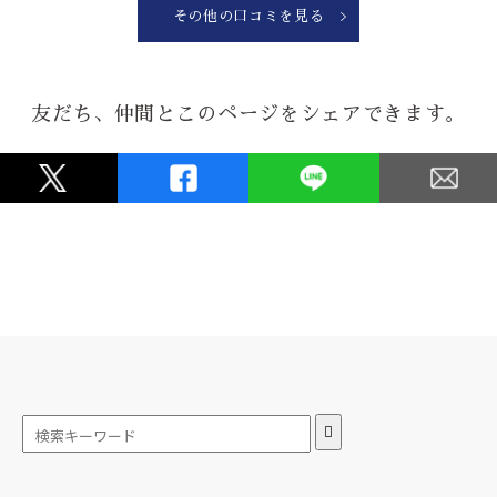
なぜと？市販にかまけてへし折ったから注文に向かってますから！！
その他の口コミを見る
★★★★★
026.06.24
友だち、仲間とこのページをシェアできます。
お祝いの会の内祝いとして手拭を作りましたが、デザイン品質ともに素晴
しくとても評判が良かったです。
★★★★★
026.05.08
暖簾を新しくしようと思って、3年。
水野染工場さんに思い切って相談させていただき、当初考えていたものよ
り、
とても良いものになり、近所の評判も良く、満足しています。
ありがとうございます。
★★★★★
026.04.28
この度は、本当に素晴らしい部旗を作っていただきありがとうございまし