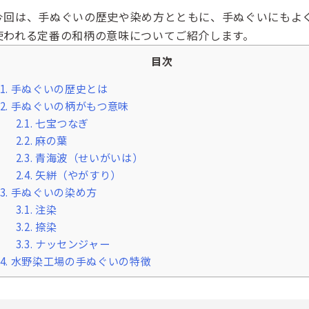
今回は、手ぬぐいの歴史や染め方とともに、手ぬぐいにもよ
使われる定番の和柄の意味についてご紹介します。
目次
1.
手ぬぐいの歴史とは
2.
手ぬぐいの柄がもつ意味
2.1.
七宝つなぎ
2.2.
麻の葉
2.3.
青海波（せいがいは）
2.4.
矢絣（やがすり）
3.
手ぬぐいの染め方
3.1.
注染
3.2.
捺染
3.3.
ナッセンジャー
4.
水野染工場の手ぬぐいの特徴