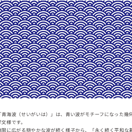
「青海波（せいがいは）」は、青い波がモチーフになった幾
学文様です。
無限に広がる穏やかな波が続く様子から、「永く続く平和な