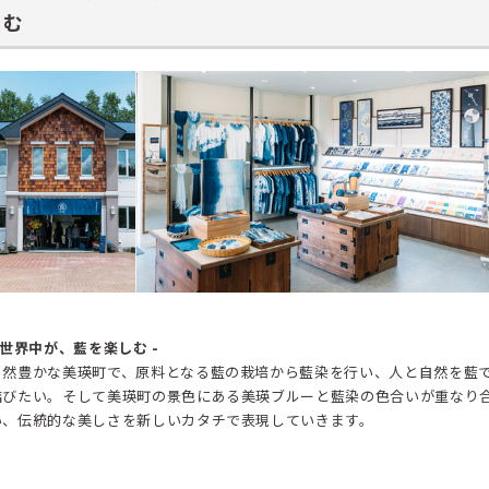
む
- 世界中が、藍を楽しむ -
自然豊かな美瑛町で、原料となる藍の栽培から藍染を行い、人と自然を藍
結びたい。そして美瑛町の景色にある美瑛ブルーと藍染の色合いが重なり
い、伝統的な美しさを新しいカタチで表現していきます。