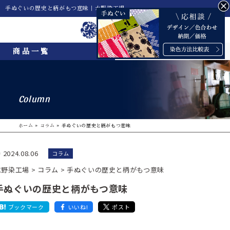
手ぬぐいの歴史と柄がもつ意味｜水野染工場
Menu
商品一覧
Column
ホーム
»
コラム
»
手ぬぐいの歴史と柄がもつ意味
2024.08.06
コラム
水野染工場
>
コラム
>
手ぬぐいの歴史と柄がもつ意味
手ぬぐいの歴史と柄がもつ意味
ブックマーク
いいね!
ポスト