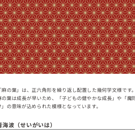
「麻の葉」は、正六角形を繰り返し配置した幾何学文様です
麻の葉は成長が早いため、「子どもの健やかな成長」や「魔
け」の意味が込められた模様となっています。
青海波（せいがいは）