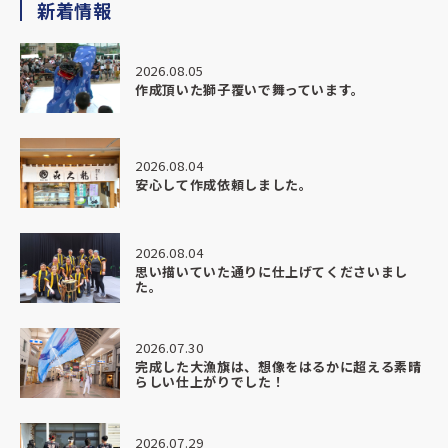
新着情報
た。
納期がかなりタイトな中でのご相談にも関わらず、
2026.08.05
最初から最後までとても丁寧にご対応いただき、安心してお任せすること
作成頂いた獅子覆いで舞っています。
できました。
こちらの想いや背景までしっかり汲み取ってくださり、
2026.08.04
ただ「作る」だけではなく、意味のある形に仕上げていただいたことにと
安心して作成依頼しました。
も感謝しています。
完成した部旗は想像以上の仕上がりで、
2026.08.04
色味や迫力、質感すべてにおいて本当に素晴らしく、
思い描いていた通りに仕上げてくださいまし
実際に掲げた瞬間、場の空気が一気に変わるのを感じました。
た。
生徒たちも上から身を乗り出して見ているほどで、
2026.07.30
「かっこいい」「すごい」と自然と声が上がり、
完成した大漁旗は、想像をはるかに超える素晴
チームとしての一体感がより強くなったように感じています。
らしい仕上がりでした！
今回の部旗は、これから先も長くチームを支えてくれる存在になると思い
す。
2026.07.29