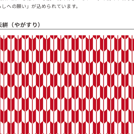
らしへの願い」が込められています。
矢絣（やがすり）