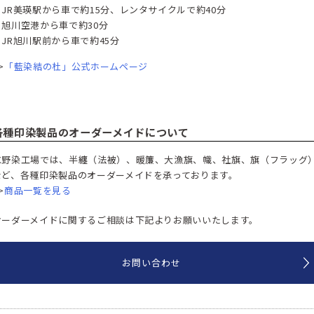
・JR美瑛駅から車で約15分、レンタサイクルで約40分​
・旭川空港から車で約30分
・JR旭川駅前から車で約45分
>
「藍染結の杜」公式ホームページ
各種印染製品のオーダーメイドについて
水野染工場では、半纏（法被）、暖簾、大漁旗、幟、社旗、旗（フラッグ
など、各種印染製品のオーダーメイドを承っております。
>
商品一覧を見る
オーダーメイドに関するご相談は下記よりお願いいたします。
お問い合わせ