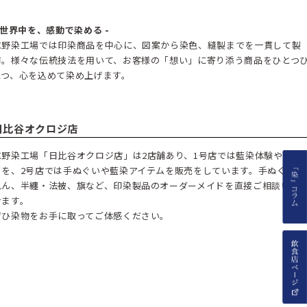
- 世界中を、感動で染める -
水野染工場では印染商品を中心に、図案から染色、縫製までを一貫して製
作。様々な伝統技法を用いて、お客様の「想い」に寄り添う商品をひとつ
とつ、心を込めて染め上げます。
日比谷オクロジ店
水野染工場「日比谷オクロジ店」は2店舗あり、1号店では藍染体験やリメ
クを、2号店では手ぬぐいや藍染アイテムを販売をしています。手ぬぐい、
れん、半纏・法被、旗など、印染製品のオーダーメイドを直接ご相談いた
けます。
ぜひ染物をお手に取ってご体感ください。