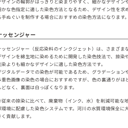
デザインの輪郭がはっきりと染まりやすく、細かなデザイン
細かな色指定に適した染色方法となるため、デザイン性を求
る手ぬぐいを制作する場合におすすめの染色方法になります
ナッセンジャー
ナッセンジャー（反応染料のインクジェット）は、さまざま
デザインを綿生地に染めるために開発した染色技法で、捺染
注染よりも細かなデザインに適した染色方法です。
デジタルデータでの染色が可能であるため、グラデーション
多重色画像の染色の場合におすすめですが、色の裏通りがほ
んどなく、裏面は白っぽくなります。
※従来の捺染に比べて、廃棄物（インク、水）を削減可能な
球環境に配慮した染色システムです。河川の水質環境保全に
きく貢献します。