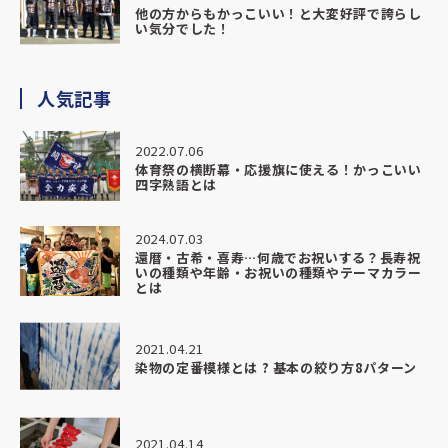
その大切なものを、信頼できる形でお願いできたことを本当に嬉しく思っ
他の方からもかっこいい！と大変好評で誇らし
い気分でした！
います。
納期・対応・仕上がり、すべてにおいて大満足です。
人気記事
また機会がありましたら、ぜひお願いさせていただきたいです。
心より感謝申し上げます。
2022.07.06
体育祭の横断幕・応援旗に使える！かっこいい
四字熟語とは
★★★★★
026.04.20
2024.07.03
漁師さんに大漁旗をプレゼントの際に、こちらにお願いしました。
還暦・古希・喜寿…何歳でお祝いする？長寿祝
丁寧且つ親切にご対応くださり、品もクオリティが高く、まわりよりもリ
いの種類や年齢・お祝いの種類やテーマカラー
とは
ズナブルでした。
ありがとうございました。
2021.04.21
染物の定番模様とは ? 基本の絞り方8パターン
★★★★★
026.03.24
和食おばんざい屋さんの暖簾を制作いただきました。
2021.04.14
対応も丁寧で商品もとっても満足の仕上がりです