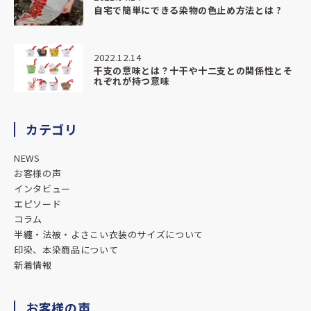
自宅で簡単にできる染物の色止め方法とは ?
またご依頼の際はよろしくお願い致します。
★★★★★
2022.12.14
干支の意味とは？十干や十二支との関係性とそ
026.01.05
れぞれが持つ意味
とても親切で分かりやすい説明でとてもいいお店です。
★★★★★
カテゴリ
025.11.25
NEWS
対応も素晴らしく満足のいく法被ができました。
お客様の声
暖簾や横断幕などもやっているそうなのでまたお願いしようと考えていま
インタビュー
す。
エピソード
ありがとうございました。
コラム
半纏・法被・よさこい衣装のサイズについて
★★★★★
印染、本染商品について
新着情報
025.09.19
今回はありがとうございました。
想像以上の完成度に驚きました！
お客様の声
また機会があればよろしくお願いします。