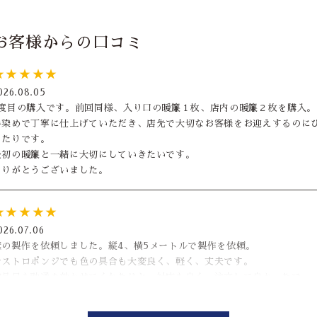
お客様からの口コミ
★★★★★
026.08.05
2度目の購入です。前回同様、入り口の暖簾１枚、店内の暖簾２枚を購入。
手染めで丁寧に仕上げていただき、店先で大切なお客様をお迎えするのに
ったりです。
最初の暖簾と一緒に大切にしていきたいです。
ありがとうございました。
★★★★★
026.07.06
旗の製作を依頼しました。縦4、横5メートルで製作を依頼。
テストロポンジでも色の具合も大変良く、軽く、丈夫です。
納品日も融通を効かせてくれたりと、対応も良く、注文して良かったで
す！！！
PS.ポールも一緒に注文するとさらに◎