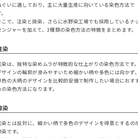
ぬぐいに適しており、主に大量生産に向いている染色方法で
す。
そこで、注染と捺染、さらに水野染工場でも採用しているナ
センジャーを加えて、3種類の染色方法の特徴をまとめます。
注染
注染は、独特な染めムラが特徴的な仕上がりの染色方法です
デザインの輪郭が滲みやすいため細かい柄や多色には向かず
単色の大柄のデザインを比較的安価で制作したい場合におす
めの染色方法になります。
捺染
注染とは反対に、細かい柄で多色のデザインを得意とするの
捺染です。