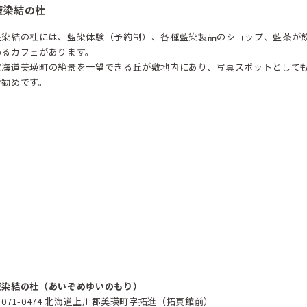
藍染結の杜
藍染結の杜には、藍染体験（予約制）、各種藍染製品のショップ、藍茶が
めるカフェがあります。
北海道美瑛町の絶景を一望できる丘が敷地内にあり、写真スポットとして
お勧めです。
藍染結の杜（あいぞめゆいのもり）
〒071-0474 北海道上川郡美瑛町字拓進（拓真館前）