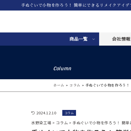
手ぬぐいで小物を作ろう！ 簡単にできるリメイクアイデ
商品一覧
会社情報
Column
ホーム
»
コラム
»
手ぬぐいで小物を作ろう！
2024.12.10
コラム
水野染工場
>
コラム
>
手ぬぐいで小物を作ろう！ 簡単