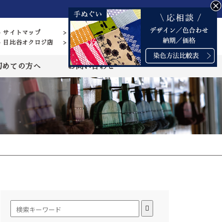
> サイトマップ
> 営業日カレンダー
> 日比谷オクロジ店
> 藍染 結の杜
初めての方へ
お問い合わせ