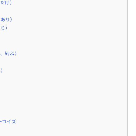
ぶだけ）
製あり）
あり）
）
）
む、結ぶ）
ぶ）
ーコイズ