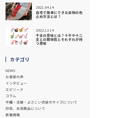
2021.04.14
自宅で簡単にできる染物の色
止め方法とは ?
2022.12.14
干支の意味とは？十干や十二
支との関係性とそれぞれが持
つ意味
カテゴリ
NEWS
お客様の声
インタビュー
エピソード
コラム
半纏・法被・よさこい衣装のサイズについて
印染、本染商品について
新着情報