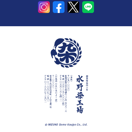
© MIZUNO Some Koujyo Co., Ltd.