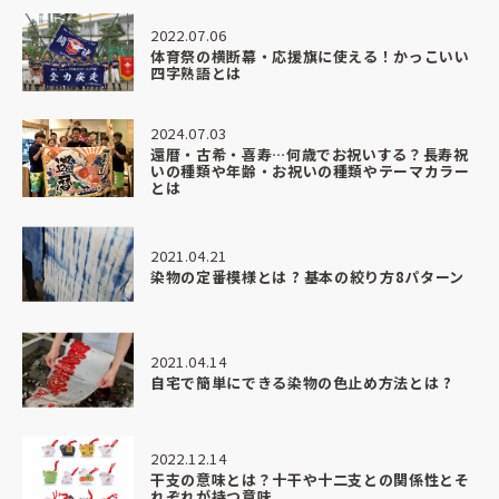
2022.07.06
体育祭の横断幕・応援旗に使える！かっこいい
四字熟語とは
2024.07.03
還暦・古希・喜寿…何歳でお祝いする？長寿祝
いの種類や年齢・お祝いの種類やテーマカラー
とは
2021.04.21
染物の定番模様とは ? 基本の絞り方8パターン
2021.04.14
自宅で簡単にできる染物の色止め方法とは ?
2022.12.14
干支の意味とは？十干や十二支との関係性とそ
れぞれが持つ意味