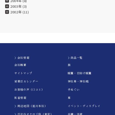
2004年 (8)
2003年 (3)
2002年 (11)
＞会社情報
＞商品一覧
会社概要
旗
サイトマップ
暖簾・日除け暖簾
営業日カレンダー
神社幕・神社幟
お客様の声（口コミ）
手ぬぐい
新着情報
幕
＞周辺地図（旭川本社）
イべント・ディスプレイ
＞日比谷オクロジ店（東京）
半纏・法被