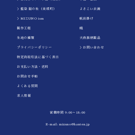
＞藍染 結の杜（美瑛町）
よさこい衣装
＞MIZUNO ism
帆前掛け
製作工程
幟
生地の種類
大漁旗柄製品
プライバシーポリシー
＞お問い合わせ
特定商取引法に基づく表示
お支払い方法・送料
お問合せ手順
よくある質問
求人情報
営業時間 9:00～18:00
E-mail:
mizuno@hanten.jp