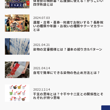
体育祭の横断幕・応援旗に使える！かっこいい
四字熟語とは
2024.07.03
還暦・古希・喜寿…何歳でお祝いする？長寿祝
いの種類や年齢・お祝いの種類やテーマカラー
とは
2021.04.21
染物の定番模様とは ? 基本の絞り方8パターン
2021.04.14
自宅で簡単にできる染物の色止め方法とは ?
2022.12.14
干支の意味とは？十干や十二支との関係性とそ
れぞれが持つ意味