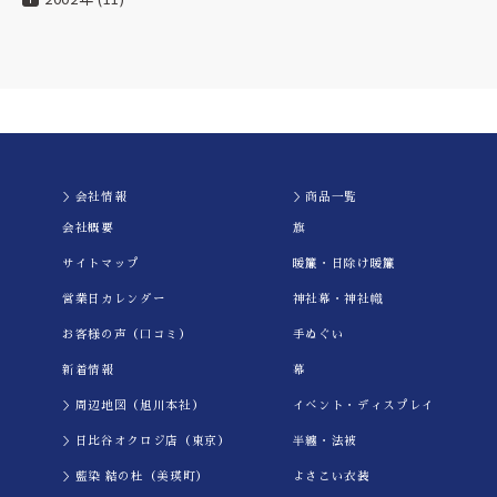
＞会社情報
＞商品一覧
会社概要
旗
サイトマップ
暖簾・日除け暖簾
営業日カレンダー
神社幕・神社幟
お客様の声（口コミ）
手ぬぐい
新着情報
幕
＞周辺地図（旭川本社）
イべント・ディスプレイ
＞日比谷オクロジ店（東京）
半纏・法被
＞藍染 結の杜（美瑛町）
よさこい衣装