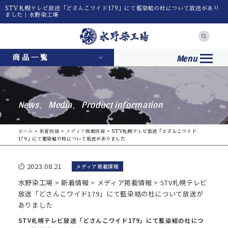
STV札幌テレビ放送「どさんこワイド179」にて藍染結の杜について放送があり
ました｜水野染工場
Menu
商品一覧
News、Media、Product information
ホーム
»
新着情報
»
メディア掲載情報
»
STV札幌テレビ放送「どさんこワイド
179」にて藍染結の杜について放送がありました
2023.08.21
メディア掲載情報
水野染工場
>
新着情報
>
メディア掲載情報
>
STV札幌テレビ
放送「どさんこワイド179」にて藍染結の杜について放送が
ありました
STV札幌テレビ放送「どさんこワイド179」にて藍染結の杜につ