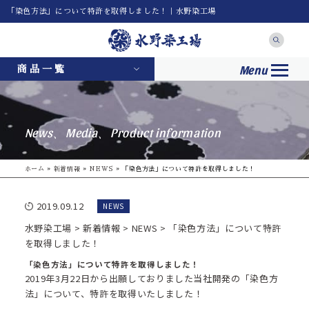
「染色方法」について特許を取得しました！｜水野染工場
Menu
商品一覧
News、Media、Product information
ホーム
»
新着情報
»
NEWS
»
「染色方法」について特許を取得しました！
2019.09.12
NEWS
水野染工場
>
新着情報
>
NEWS
>
「染色方法」について特許
を取得しました！
「染色方法」について特許を取得しました！
2019年3月22日から出願しておりました当社開発の「染色方
法」について、特許を取得いたしました！