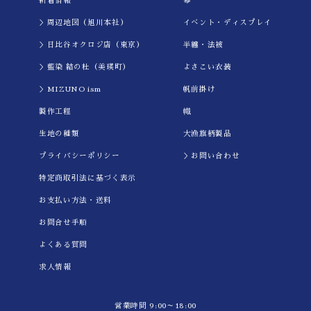
新着情報
幕
＞周辺地図（旭川本社）
イべント・ディスプレイ
＞日比谷オクロジ店（東京）
半纏・法被
＞藍染 結の杜（美瑛町）
よさこい衣装
＞MIZUNO ism
帆前掛け
製作工程
幟
生地の種類
大漁旗柄製品
プライバシーポリシー
＞お問い合わせ
特定商取引法に基づく表示
お支払い方法・送料
お問合せ手順
よくある質問
求人情報
営業時間 9:00～18:00