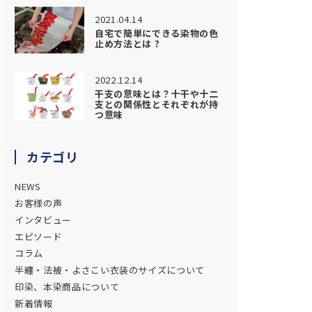
2021.04.14
自宅で簡単にできる染物の色
止め方法とは ?
2022.12.14
干支の意味とは？十干や十二
支との関係性とそれぞれが持
つ意味
カテゴリ
NEWS
お客様の声
インタビュー
エピソード
コラム
半纏・法被・よさこい衣装のサイズについて
印染、本染商品について
新着情報