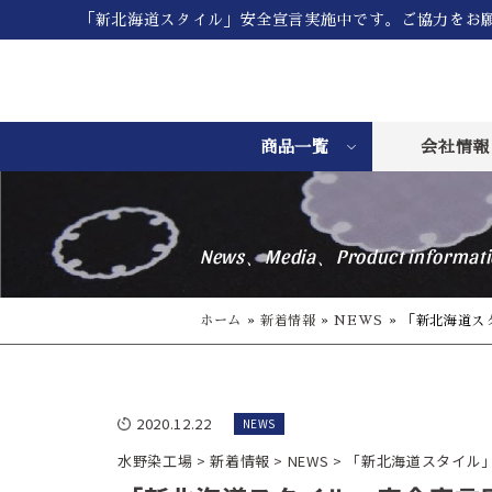
「新北海道スタイル」安全宣言実施中です。ご協力をお
商品一覧
会社情報
News、Media、Product informati
ホーム
»
新着情報
»
NEWS
»
「新北海道ス
2020.12.22
NEWS
水野染工場
>
新着情報
>
NEWS
>
「新北海道スタイル