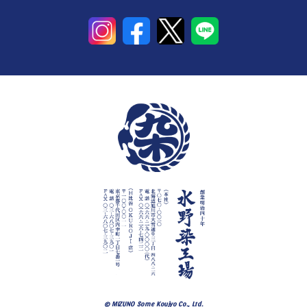
© MIZUNO Some Koujyo Co., Ltd.