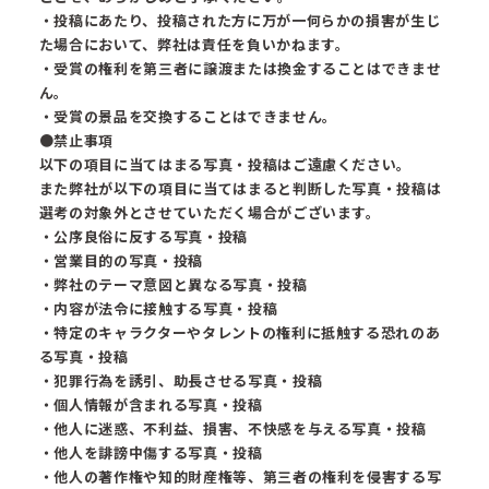
・投稿にあたり、投稿された方に万が一何らかの損害が生じ
た場合において、弊社は責任を負いかねます。
・受賞の権利を第三者に譲渡または換金することはできませ
ん。
・受賞の景品を交換することはできません。
●禁止事項
以下の項目に当てはまる写真・投稿はご遠慮ください。
また弊社が以下の項目に当てはまると判断した写真・投稿は
選考の対象外とさせていただく場合がございます。
・公序良俗に反する写真・投稿
・営業目的の写真・投稿
・弊社のテーマ意図と異なる写真・投稿
・内容が法令に接触する写真・投稿
・特定のキャラクターやタレントの権利に抵触する恐れのあ
る写真・投稿
・犯罪行為を誘引、助長させる写真・投稿
・個人情報が含まれる写真・投稿
・他人に迷惑、不利益、損害、不快感を与える写真・投稿
・他人を誹謗中傷する写真・投稿
・他人の著作権や知的財産権等、第三者の権利を侵害する写