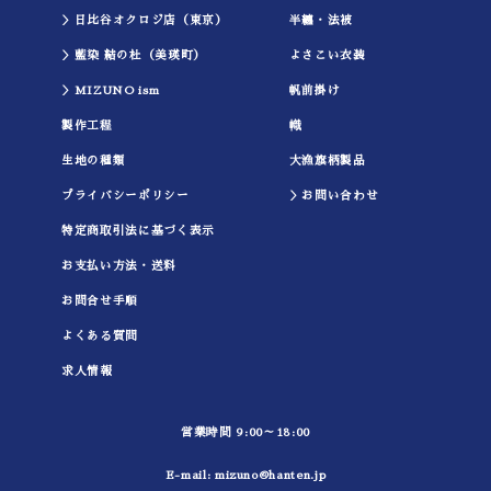
＞日比谷オクロジ店（東京）
半纏・法被
＞藍染 結の杜（美瑛町）
よさこい衣装
＞MIZUNO ism
帆前掛け
製作工程
幟
生地の種類
大漁旗柄製品
プライバシーポリシー
＞お問い合わせ
特定商取引法に基づく表示
お支払い方法・送料
お問合せ手順
よくある質問
求人情報
営業時間 9:00～18:00
E-mail:
mizuno@hanten.jp