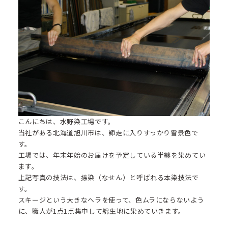
こんにちは、水野染工場です。
当社がある北海道旭川市は、師走に入りすっかり雪景色で
す。
工場では、年末年始のお届けを予定している
半纏
を染めてい
ます。
上記写真の技法は、捺染（なせん）と呼ばれる本染技法で
す。
スキージという大きなヘラを使って、色ムラにならないよう
に、職人が1点1点集中して綿生地に染めていきます。