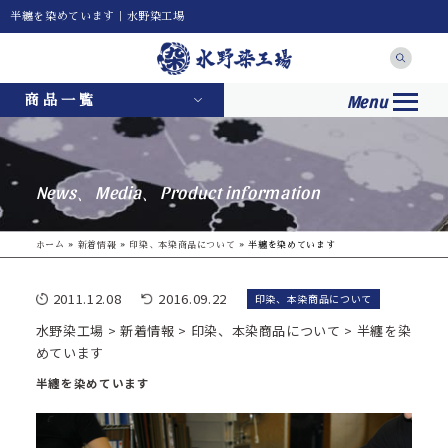
半纏を染めています｜水野染工場
Menu
商品一覧
News、Media、Product information
ホーム
»
新着情報
»
印染、本染商品について
»
半纏を染めています
2011.12.08
2016.09.22
印染、本染商品について
水野染工場
>
新着情報
>
印染、本染商品について
>
半纏を染
めています
半纏を染めています