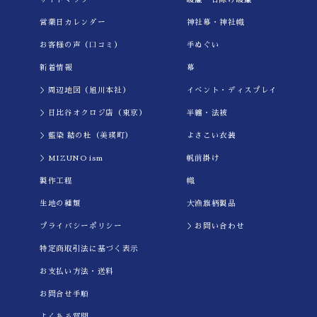
営業日カレンダー
神社幕・神社幟
お客様の声（口コミ）
手ぬぐい
新着情報
幕
＞周辺地図（旭川本社）
イべント・ディスプレイ
＞日比谷オクロジ店（東京）
半纏・法被
＞藍染 結の杜（美瑛町）
よさこい衣装
＞MIZUNO ism
帆前掛け
製作工程
幟
生地の種類
大漁旗柄製品
プライバシーポリシー
＞お問い合わせ
特定商取引法に基づく表示
お支払い方法・送料
お問合せ手順
よくある質問