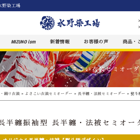
水野染工場
MIZUNO ism
新着情報
お客様の声
商品・
よさこい衣装セミオーダ
装・踊り衣装
»
よさこい衣装セミオーダー
»
長半纏・法被セミオーダー
»
熨斗
長半纏振袖型 長半纏・法被セミオー