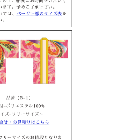
りの上、納期にお時間をいただく
います。予めご了承下さい。
いては、
ページ下部のサイズ表
を
い。
品番【B-1】
材=ポリエステル100%
イズ=フリーサイズ～
合せ・お見積りはこちら
フリーサイズのお値段となりま