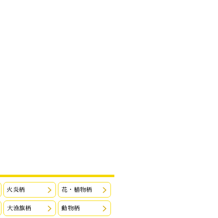
火炎柄
花・植物柄
大漁旗柄
動物柄