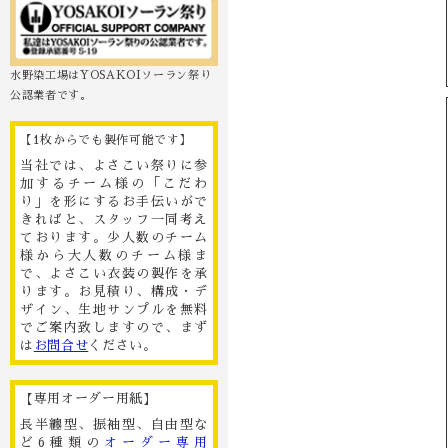
水野染工場はYOSAKOIソーラン祭り
公認業者です。
【1枚からでも製作可能です】
当社では、よさこい祭りに参
加するチーム様の「こだわ
り」を形にするお手伝いがで
きればと、スタッフ一同考え
ております。少人数のチーム
様から大人数のチーム様ま
で、よさこい衣装の製作を承
ります。お見積り、構成・デ
ザイン、生地サンプルを無料
でご案内致しますので、まず
は
お問合せ
ください。
【専用オーダー用紙】
長半纏型、振袖型、自由型な
ど6種類の
オーダー専用