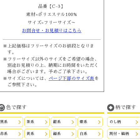
品番【C-3】
素材=ポリエステル100%
サイズ=フリーサイズ～
お問合せ・お見積りはこちら
※上記価格はフリーサイズのお値段となりま
す。
※フリーサイズ以外のサイズをご希望の場合、
別途お見積りの上、納期にお時間をいただく
場合がございます。予めご了承下さい。
※サイズについては、
ページ下部のサイズ表
を
ご参照下さい。
色で探す
柄で探す
黒系
茶系
紺系
紫系
のし柄
赤系
黄系
緑系
白系
割付・縞柄