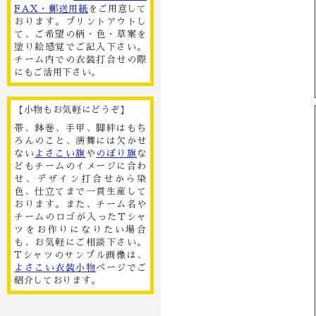
FAX・郵送用紙
をご用意して
おります。プリントアウトし
て、ご希望の柄・色・草案を
塗り絵感覚でご記入下さい。
チーム内での衣装打合せの際
にもご活用下さい。
【小物もお気軽にどうぞ】
帯、鉢巻、手甲、脚絆はもち
ろんのこと、演舞には欠かせ
ない
よさこい旗
や
のぼり旗
な
どもチームのイメージに合わ
せ、デザイン打合せから染
色、仕立てまで一貫生産して
おります。また、チーム名や
チームのロゴが入ったTシャ
ツをお作りになりたい場合
も、お気軽にご相談下さい。
Tシャツのサンプル画像は、
よさこい衣装小物
ページでご
紹介しております。