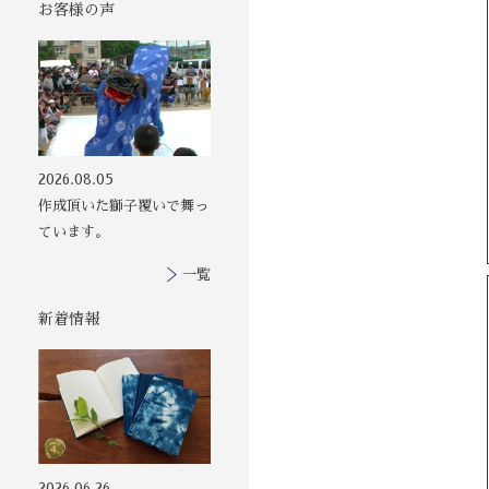
お客様の声
その他の印染商
2026.08.05
品
作成頂いた獅子覆いで舞っ
ています。
一覧
新着情報
2026.06.26