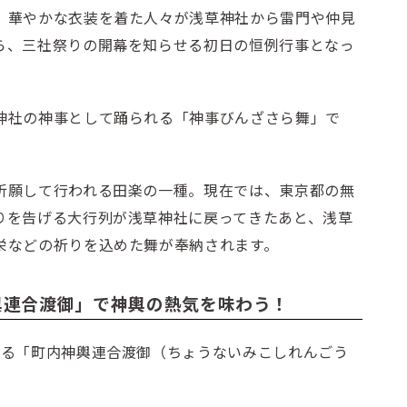
。華やかな衣装を着た人々が浅草神社から雷門や仲見
ら、三社祭りの開幕を知らせる初日の恒例行事となっ
神社の神事として踊られる「神事びんざさら舞」で
祈願して行われる田楽の一種。現在では、東京都の無
りを告げる大行列が浅草神社に戻ってきたあと、浅草
栄などの祈りを込めた舞が奉納されます。
輿連合渡御」で神輿の熱気を味わう！
れる「町内神輿連合渡御（ちょうないみこしれんごう