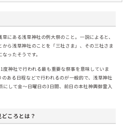
浅草にある浅草神社の例大祭のこと。一説によると、
とから浅草神社のことを「三社さま」、その三社さま
になったそうです。
に1度神社で行われる最も重要な祭事を意味していま
りのある日程などで行われるのが一般的で、浅草神社
点にして金～日曜日の3日間、前日の本社神輿御霊入
見どころとは？