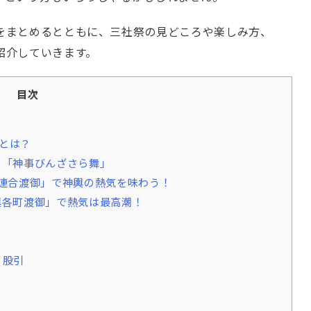
をまとめるとともに、三社祭の見どころや楽しみ方、
紹介していきます。
目次
とは？
と「神事びんざさら舞」
連合渡御」で神輿の熱気を味わう！
輿各町渡御」で熱気は最高潮！
・股引