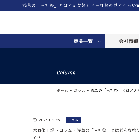
浅草の「三社祭」とはどんな祭り？三社祭の見どころや
商品一覧
会社情報
Column
ホーム
»
コラム
»
浅草の「三社祭」とはどん
2025.04.26
コラム
水野染工場
>
コラム
>
浅草の「三社祭」とはどんな祭
介！