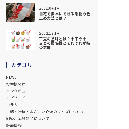
2021.04.14
自宅で簡単にできる染物の色
止め方法とは ?
2022.12.14
干支の意味とは？十干や十二
支との関係性とそれぞれが持
つ意味
カテゴリ
NEWS
お客様の声
インタビュー
エピソード
コラム
半纏・法被・よさこい衣装のサイズについて
印染、本染商品について
新着情報