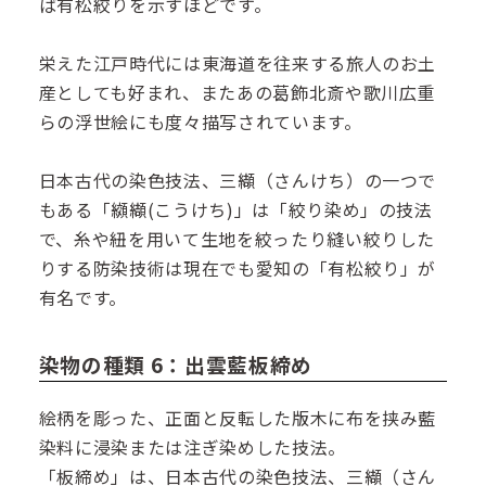
ば有松絞りを示すほどです。
栄えた江戸時代には東海道を往来する旅人のお土
産としても好まれ、またあの葛飾北斎や歌川広重
らの浮世絵にも度々描写されています。
日本古代の染色技法、三纈（さんけち）の一つで
もある「纐纈(こうけち)」は「絞り染め」の技法
で、糸や紐を用いて生地を絞ったり縫い絞りした
りする防染技術は現在でも愛知の「有松絞り」が
有名です。
染物の種類 6：出雲藍板締め
絵柄を彫った、正面と反転した版木に布を挟み藍
染料に浸染または注ぎ染めした技法。
「板締め」は、日本古代の染色技法、三纈（さん