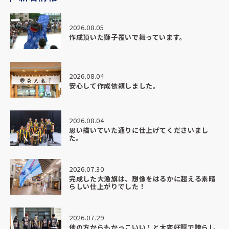
この度は、本当に素晴らしい部旗を作っていただきありがと
うございました。
2026.08.05
作成頂いた獅子覆いで舞っています。
納期がかなりタイトな中でのご相談にも関わらず、
最初から最後までとても丁寧にご対応いただき、安心してお
任せすることができました。
2026.08.04
安心して作成依頼しました。
こちらの想いや背景までしっかり汲み取ってくださり、
ただ「作る」だけではなく、意味のある形に仕上げていただ
いたことにとても感謝しています。
2026.08.04
思い描いていた通りに仕上げてくださいまし
完成した部旗は想像以上の仕上がりで、
た。
色味や迫力、質感すべてにおいて本当に素晴らしく、
実際に掲げた瞬間、場の空気が一気に変わるのを感じまし
た。
2026.07.30
完成した大漁旗は、想像をはるかに超える素晴
らしい仕上がりでした！
生徒たちも上から身を乗り出して見ているほどで、
「かっこいい」「すごい」と自然と声が上がり、
チームとしての一体感がより強くなったように感じていま
2026.07.29
す。
他の方からもかっこいい！と大変好評で誇らし