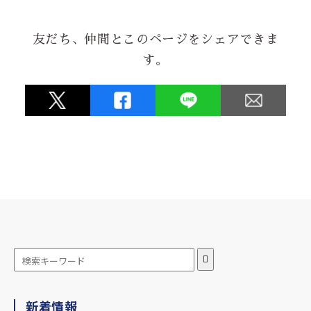
から！！
友だち、仲間とこのページをシェアできま
★★★★★
す。
2026.06.24
お祝いの会の内祝いとして手拭を作りましたが、デザイン品
質ともに素晴らしくとても評判が良かったです。
★★★★★
2026.05.08
暖簾を新しくしようと思って、3年。
水野染工場さんに思い切って相談させていただき、当初考え
ていたものより、
とても良いものになり、近所の評判も良く、満足していま
す。
ありがとうございます。
★★★★★
新着情報
2026.04.28