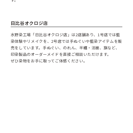
日比谷オクロジ店
水野染工場「日比谷オクロジ店」は2店舗あり、1号店では藍
染体験やリメイクを、2号店では手ぬぐいや藍染アイテムを販
売をしています。手ぬぐい、のれん、半纏・法被、旗など、
印染製品のオーダーメイドを直接ご相談いただけます。
ぜひ染物をお手に取ってご体感ください。