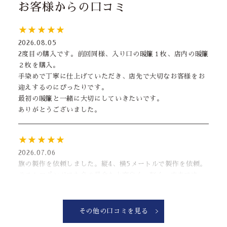
お客様からの口コミ
★★★★★
2026.08.05
2度目の購入です。前回同様、入り口の暖簾１枚、店内の暖簾
２枚を購入。
手染めで丁寧に仕上げていただき、店先で大切なお客様をお
迎えするのにぴったりです。
最初の暖簾と一緒に大切にしていきたいです。
ありがとうございました。
★★★★★
2026.07.06
旗の製作を依頼しました。縦4、横5メートルで製作を依頼。
テストロポンジでも色の具合も大変良く、軽く、丈夫です。
納品日も融通を効かせてくれたりと、対応も良く、注文して
良かったです！！！
PS.ポールも一緒に注文するとさらに◎
その他の口コミを見る
なぜと？市販にかまけてへし折ったから注文に向かってます