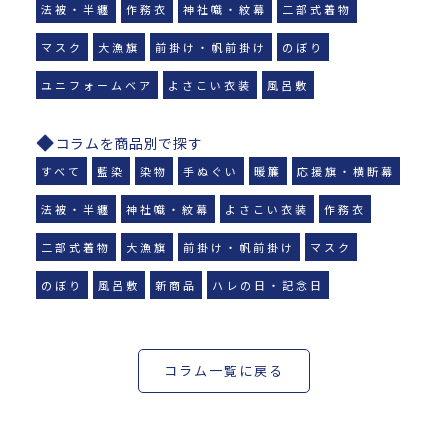
法被・半纏
作務衣
神社幟・紋幕
二部式着物
マスク
大漁旗
前掛け・帆前掛け
のぼり
ユニフォームベア
よさこい衣装
風呂敷
コラムを商品別で探す
すべて
藍染
染物
手ぬぐい
暖簾
応援旗・横断幕
法被・半纏
神社幟・紋幕
よさこい衣装
作務衣
二部式着物
大漁旗
前掛け・帆前掛け
マスク
のぼり
風呂敷
新商品
ハレの日・記念日
コラム一覧に戻る